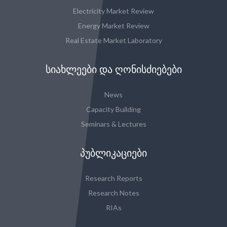
Electricity Market Review
Energy Market Review
Real Estate Market Laboratory
ᲡᲘᲐᲮᲚᲔᲔᲑᲘ ᲓᲐ ᲦᲝᲜᲘᲡᲫᲘᲔᲑᲔᲑᲘ
News
Capacity Building
Seminars & Lectures
ᲞᲣᲑᲚᲘᲙᲐᲪᲘᲔᲑᲘ
Research Reports
Research Notes
RIAs