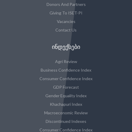
Donors And Partners
Giving To ISET-PI
Vacancies
Contact Us
ᲘᲜᲓᲔᲥᲡᲔᲑᲘ
Agri Review
Business Confidence Index
Consumer Confidence Index
GDP Forecast
Gender Equality Index
Khachapuri Index
Macroeconomic Review
Discontinued Indexes
Consumer Confidence Index