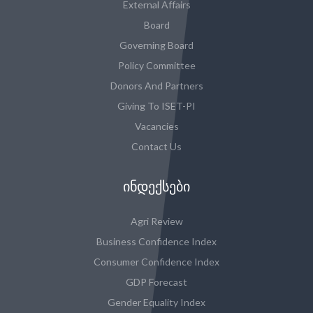
External Affairs
Board
Governing Board
Policy Committee
Donors And Partners
Giving To ISET-PI
Vacancies
Contact Us
ᲘᲜᲓᲔᲥᲡᲔᲑᲘ
Agri Review
Business Confidence Index
Consumer Confidence Index
GDP Forecast
Gender Equality Index