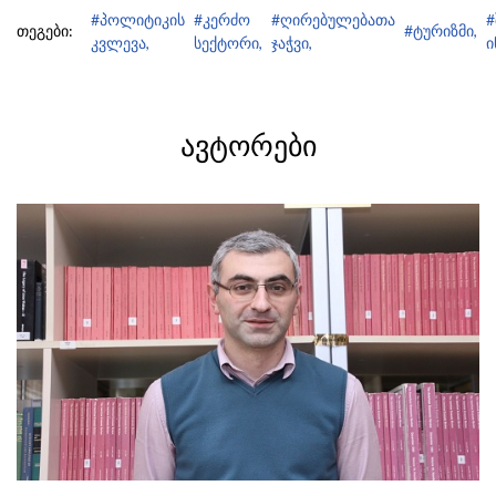
#პოლიტიკის
#კერძო
#ღირებულებათა
#
თეგები:
#ტურიზმი,
კვლევა,
სექტორი,
ჯაჭვი,
ი
ᲐᲕᲢᲝᲠᲔᲑᲘ