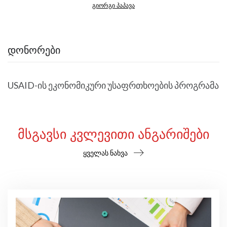
გიორგი პაპავა
ᲓᲝᲜᲝᲠᲔᲑᲘ
USAID-ის ეკონომიკური უსაფრთხოების პროგრამა
ᲛᲡᲒᲐᲕᲡᲘ ᲙᲕᲚᲔᲕᲘᲗᲘ ᲐᲜᲒᲐᲠᲘᲨᲔᲑᲘ
ყველას ნახვა