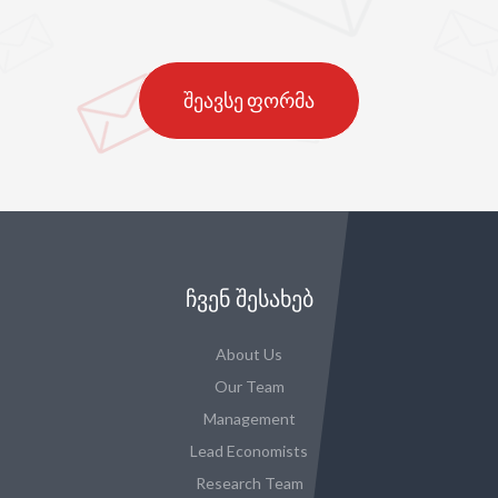
შეავსე ფორმა
ᲩᲕᲔᲜ ᲨᲔᲡᲐᲮᲔᲑ
About Us
Our Team
Management
Lead Economists
Research Team