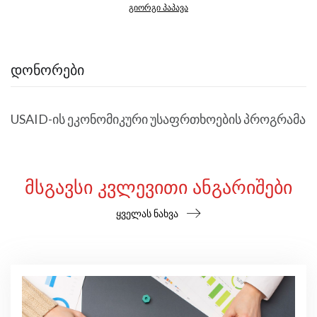
გიორგი პაპავა
ᲓᲝᲜᲝᲠᲔᲑᲘ
USAID-ის ეკონომიკური უსაფრთხოების პროგრამა
ᲛᲡᲒᲐᲕᲡᲘ ᲙᲕᲚᲔᲕᲘᲗᲘ ᲐᲜᲒᲐᲠᲘᲨᲔᲑᲘ
ყველას ნახვა