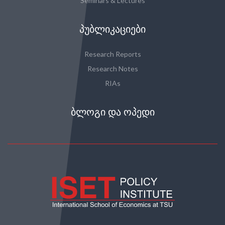
Seminars & Lectures
ᲞᲣᲑᲚᲘᲙᲐᲪᲘᲔᲑᲘ
Research Reports
Research Notes
RIAs
ᲑᲚᲝᲒᲘ ᲓᲐ ᲝᲞᲔᲓᲘ