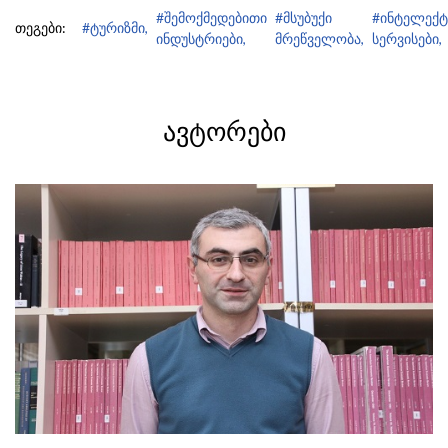
#შემოქმედებითი
#მსუბუქი
#ინტელექ
თეგები:
#ტურიზმი,
ინდუსტრიები,
მრეწველობა,
სერვისები,
ᲐᲕᲢᲝᲠᲔᲑᲘ