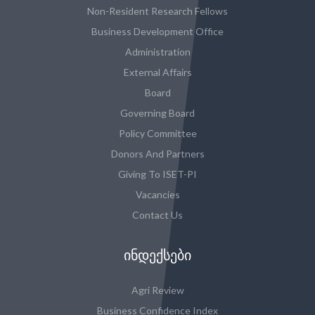
Non-Resident Research Fellows
Business Development Office
Administration
External Affairs
Board
Governing Board
Policy Committee
Donors And Partners
Giving To ISET-PI
Vacancies
Contact Us
ᲘᲜᲓᲔᲥᲡᲔᲑᲘ
Agri Review
Business Confidence Index