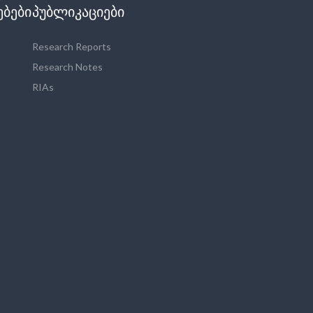
ᲔᲑᲔᲑᲘ
ᲞᲣᲑᲚᲘᲙᲐᲪᲘᲔᲑᲘ
Research Reports
Research Notes
RIAs