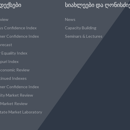
ᲓᲔᲥᲡᲔᲑᲘ
ᲡᲘᲐᲮᲚᲔᲔᲑᲘ ᲓᲐ ᲦᲝᲜᲘᲡᲫᲘ
eview
News
ss Confidence Index
Capacity Building
er Confidence Index
Seminars & Lectures
recast
 Equality Index
puri Index
conomic Review
tinued Indexes
er Confidence Index
city Market Review
 Market Review
state Market Laboratory