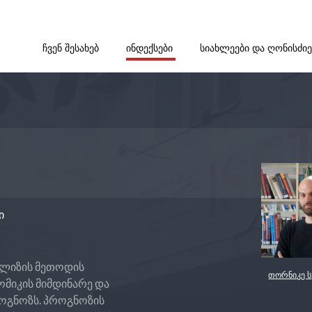
ᲩᲕᲔᲜ ᲨᲔᲡᲐᲮᲔᲑ
ᲘᲜᲓᲔᲥᲡᲔᲑᲘ
ᲡᲘᲐᲮᲚᲔᲔᲑᲘ ᲓᲐ ᲦᲝᲜᲘᲡᲫᲘ
ი
ალიზის მეთოდის
თორნიკე 
მიკის მიმდინარე და
ოგნოზს. პროგნოზის