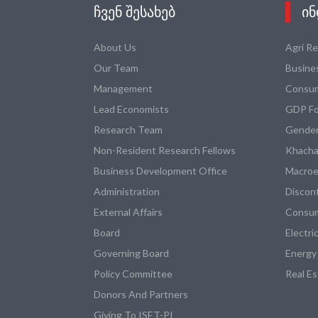
ᲩᲕᲔᲜ ᲨᲔᲡᲐᲮᲔᲑ
ᲘᲜ
About Us
Agri R
Our Team
Busine
Management
Consum
Lead Economists
GDP Fo
Research Team
Gender
Non-Resident Research Fellows
Khacha
Business Development Office
Macroe
Administration
Discon
External Affairs
Consum
Board
Electri
Governing Board
Energy
Policy Committee
Real E
Donors And Partners
Giving To ISET-PI