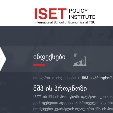
ᲘᲜᲓᲔᲥᲡᲔᲑᲘ
მთავარი
ინდექსები
მშპ-ის პროგნოზ
ᲛᲨᲞ-ᲘᲡ ᲞᲠᲝᲒᲜᲝᲖᲘ
ISET-ის მშპ-ის პროგნოზი ფაქტორული ან
გამოყენებით ადგენს საქართველოს ეკონო
მომდევნო კვარტლის რეალური მშპ-ის პრ