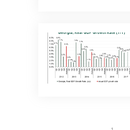
1
...