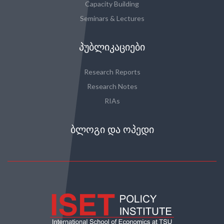
Capacity Building
Seminars & Lectures
ᲞᲣᲑᲚᲘᲙᲐᲪᲘᲔᲑᲘ
Research Reports
Research Notes
RIAs
ᲑᲚᲝᲒᲘ ᲓᲐ ᲝᲞᲔᲓᲘ