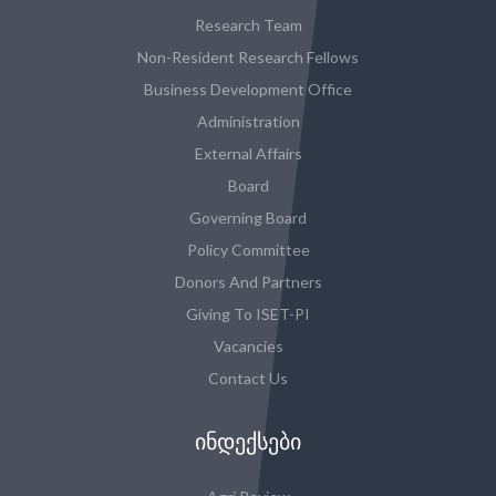
Research Team
Non-Resident Research Fellows
Business Development Office
Administration
External Affairs
Board
Governing Board
Policy Committee
Donors And Partners
Giving To ISET-PI
Vacancies
Contact Us
ᲘᲜᲓᲔᲥᲡᲔᲑᲘ