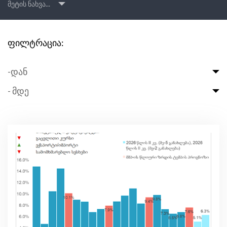
მეტის ნახვა...
ფილტრაცია:
-დან
- მდე