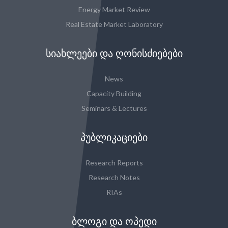
Energy Market Review
Real Estate Market Laboratory
ᲡᲘᲐᲮᲚᲔᲔᲑᲘ ᲓᲐ ᲦᲝᲜᲘᲡᲫᲘᲔᲑᲔᲑᲘ
News
Capacity Building
Seminars & Lectures
ᲞᲣᲑᲚᲘᲙᲐᲪᲘᲔᲑᲘ
Research Reports
Research Notes
RIAs
ᲑᲚᲝᲒᲘ ᲓᲐ ᲝᲞᲔᲓᲘ