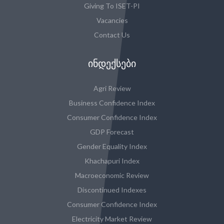
Giving To ISET-PI
Vacancies
Contact Us
ᲘᲜᲓᲔᲥᲡᲔᲑᲘ
Agri Review
Business Confidence Index
Consumer Confidence Index
GDP Forecast
Gender Equality Index
Khachapuri Index
Macroeconomic Review
Discontinued Indexes
Consumer Confidence Index
Electricity Market Review