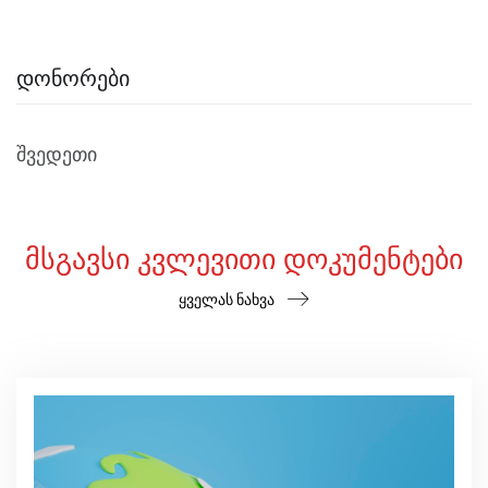
ᲓᲝᲜᲝᲠᲔᲑᲘ
შვედეთი
ᲛᲡᲒᲐᲕᲡᲘ ᲙᲕᲚᲔᲕᲘᲗᲘ ᲓᲝᲙᲣᲛᲔᲜᲢᲔᲑᲘ
ყველას ნახვა