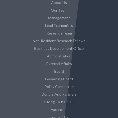
About Us
Our Team
Management
Lead Economists
Research Team
Non-Resident Research Fellows
Business Development Office
Administration
External Affairs
Board
Governing Board
Policy Committee
Donors And Partners
Giving To ISET-PI
Vacancies
Contact Us