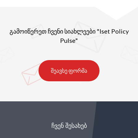
გამოიწერეთ ჩვენი სიახლეები "Iset Policy
Pulse"
შეავსე ფორმა
ᲩᲕᲔᲜ ᲨᲔᲡᲐᲮᲔᲑ