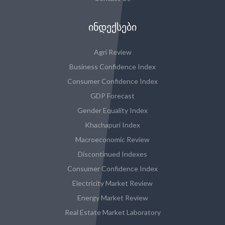
ᲘᲜᲓᲔᲥᲡᲔᲑᲘ
Agri Review
Business Confidence Index
Consumer Confidence Index
GDP Forecast
Gender Equality Index
Khachapuri Index
Macroeconomic Review
Discontinued Indexes
Consumer Confidence Index
Electricity Market Review
Energy Market Review
Real Estate Market Laboratory