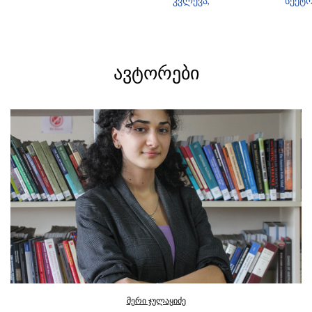
კვლევა,
სექტო
ᲐᲕᲢᲝᲠᲔᲑᲘ
მერი ჯულაყიძე