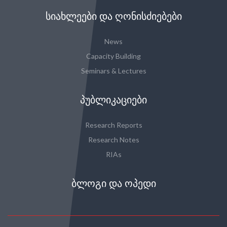
ᲡᲘᲐᲮᲚᲔᲔᲑᲘ ᲓᲐ ᲦᲝᲜᲘᲡᲫᲘᲔᲑᲔᲑᲘ
News
Capacity Building
Seminars & Lectures
ᲞᲣᲑᲚᲘᲙᲐᲪᲘᲔᲑᲘ
Research Reports
Research Notes
RIAs
ᲑᲚᲝᲒᲘ ᲓᲐ ᲝᲞᲔᲓᲘ