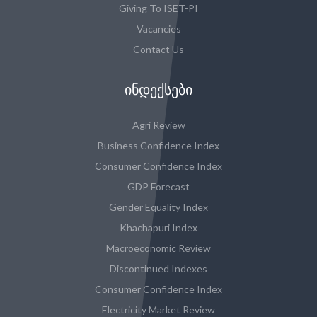
Giving To ISET-PI
Vacancies
Contact Us
ᲘᲜᲓᲔᲥᲡᲔᲑᲘ
Agri Review
Business Confidence Index
Consumer Confidence Index
GDP Forecast
Gender Equality Index
Khachapuri Index
Macroeconomic Review
Discontinued Indexes
Consumer Confidence Index
Electricity Market Review