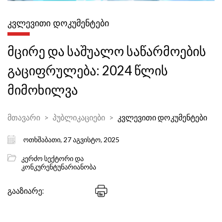
ᲙᲕᲚᲔᲕᲘᲗᲘ ᲓᲝᲙᲣᲛᲔᲜᲢᲔᲑᲘ
მცირე და საშუალო საწარმოების
გაციფრულება: 2024 წლის
მიმოხილვა
მთავარი
პუბლიკაციები
კვლევითი დოკუმენტები
ოთხშაბათი, 27 აგვისტო, 2025
კერძო სექტორი და
კონკურენტუნარიანობა
გააზიარე: