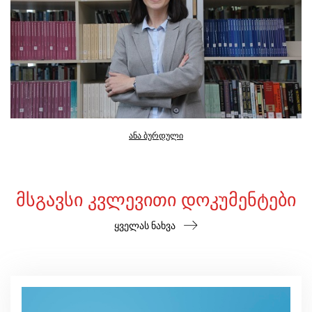
ანა ბურდული
ᲛᲡᲒᲐᲕᲡᲘ ᲙᲕᲚᲔᲕᲘᲗᲘ ᲓᲝᲙᲣᲛᲔᲜᲢᲔᲑᲘ
ყველას ნახვა