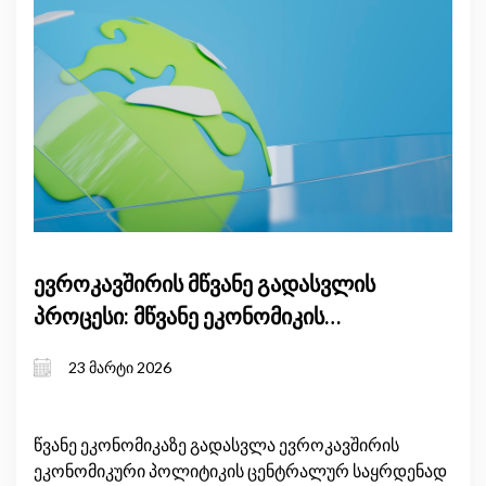
ევროკავშირის მწვანე გადასვლის
პროცესი: მწვანე ეკონომიკის
ტენდენციები და გარემოსდაცვითი
23 მარტი 2026
შედეგები
წვანე ეკონომიკაზე გადასვლა ევროკავშირის
ეკონომიკური პოლიტიკის ცენტრალურ საყრდენად