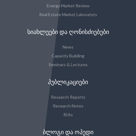
Energy Market Review
Real Estate Market Laboratory
ᲡᲘᲐᲮᲚᲔᲔᲑᲘ ᲓᲐ ᲦᲝᲜᲘᲡᲫᲘᲔᲑᲔᲑᲘ
News
Capacity Building
Seminars & Lectures
ᲞᲣᲑᲚᲘᲙᲐᲪᲘᲔᲑᲘ
Research Reports
Research Notes
RIAs
ᲑᲚᲝᲒᲘ ᲓᲐ ᲝᲞᲔᲓᲘ