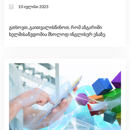
10 ივლისი 2023
გთხოვთ, გაითვალისწინოთ, რომ ანგარიში
ხელმისაწვდომია მხოლოდ ინგლისურ ენაზე.