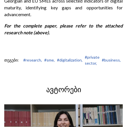
Georgian and EU SMEs across selected indicators of digital
maturity, identifying key gaps and opportunities for
advancement.
For the complete paper, please refer to the attached
research note (above).
#private
თეგები:
#research,
#sme,
#digitalization,
#business,
sector,
ᲐᲕᲢᲝᲠᲔᲑᲘ