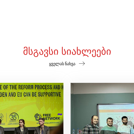
ᲛᲡᲒᲐᲕᲡᲘ ᲡᲘᲐᲮᲚᲔᲔᲑᲘ
ყველას ნახვა