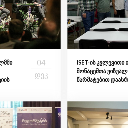
04
ლმში
ISET-ის კვლევითი 
მონაცემთა ვიზუალ
ᲓᲔᲙ
იის
წარმატებით დაას