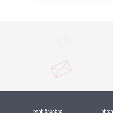
ᲩᲕᲔᲜ ᲨᲔᲡᲐᲮᲔᲑ
ᲘᲜᲓᲔ