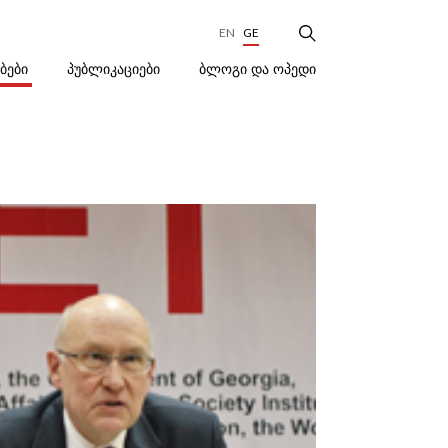
EN
GE
ᲑᲚᲝᲒᲘ ᲓᲐ ᲝᲞᲔᲓᲘ
ᲔᲑᲔᲑᲘ
ᲞᲣᲑᲚᲘᲙᲐᲪᲘᲔᲑᲘ