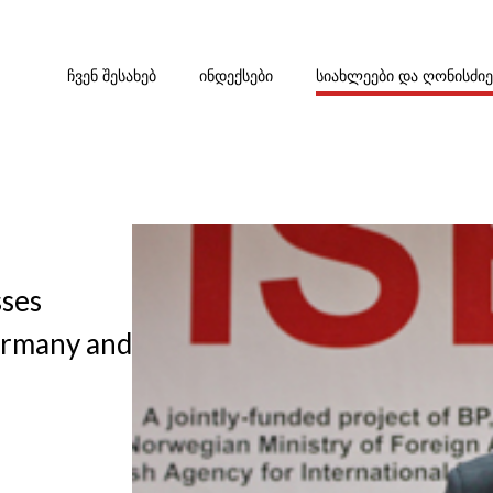
ᲩᲕᲔᲜ ᲨᲔᲡᲐᲮᲔᲑ
ᲘᲜᲓᲔᲥᲡᲔᲑᲘ
ᲡᲘᲐᲮᲚᲔᲔᲑᲘ ᲓᲐ ᲦᲝᲜᲘᲡᲫᲘ
ses
ermany and