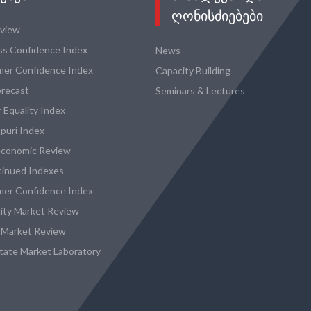
ᲦᲝᲜᲘᲡᲫᲘᲔᲑᲔᲑᲘ
eview
ss Confidence Index
News
er Confidence Index
Capacity Building
recast
Seminars & Lectures
 Equality Index
puri Index
conomic Review
tinued Indexes
er Confidence Index
city Market Review
 Market Review
state Market Laboratory