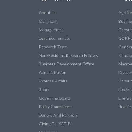
About Us
Agri R
Our Team
Busine
Management
Consum
Lead Economists
GDP Fo
Research Team
Gender
Non-Resident Research Fellows
Khacha
Business Development Office
Macroe
Administration
Discon
External Affairs
Consum
Board
Electri
Governing Board
Energy
Policy Committee
Real E
Donors And Partners
Giving To ISET-PI