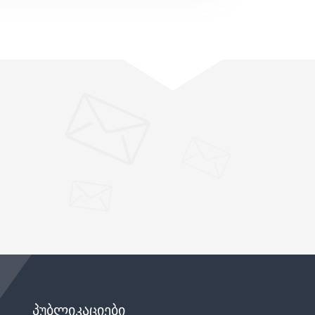
"
ᲞᲣᲑᲚᲘᲙᲐᲪᲘᲔᲑᲘ