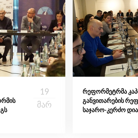
19
რეფორმეტრმა კაპ
ორმის
განვითარების რე
ᲛᲐᲠ
გს
საჯარო-კერძო დი