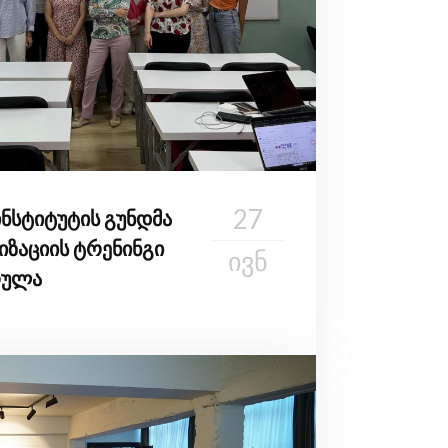
27
ინსტიტუტის გუნდმა
იზაციის ტრენინგი
ᲘᲕᲜ
რულა