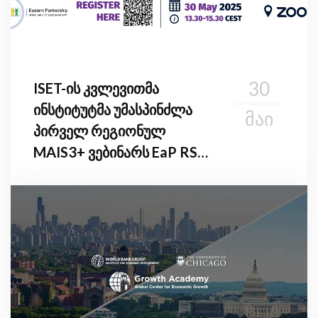
30
ISET-ის კვლევითმა
ინსტიტუტმა უმასპინძლა
ᲛᲐᲘ
პირველ რეგიონულ
MAIS3+ ვებინარს EaP RSO-
ს წევრი ქვეყნებისთვის