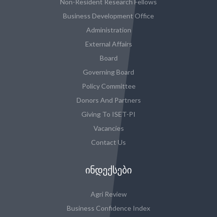
Non-Resident Research Fellows
Business Development Office
Administration
External Affairs
Board
Governing Board
Policy Committee
Donors And Partners
Giving To ISET-PI
Vacancies
Contact Us
ᲘᲜᲓᲔᲥᲡᲔᲑᲘ
Agri Review
Business Confidence Index