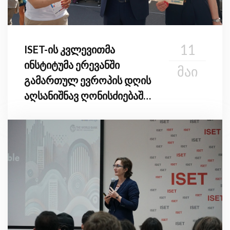
11
ISET-ის კვლევითმა
ინსტიტუმა ერევანში
ᲛᲐᲘ
გამართულ ევროპის დღის
აღსანიშნავ ღონისძიებაში
მიიღო მონაწილეობა