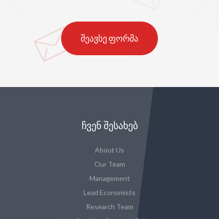
შეავსე ფორმა
ᲩᲕᲔᲜ ᲨᲔᲡᲐᲮᲔᲑ
About Us
Our Team
Management
Lead Economists
Research Team