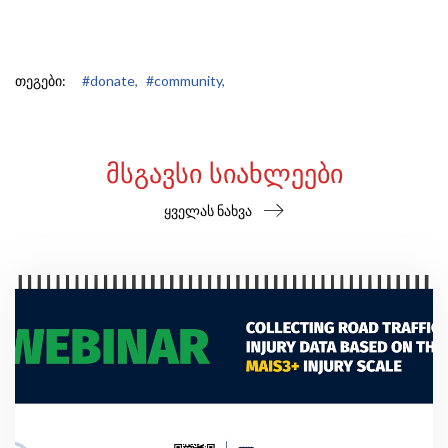
თეგები:
#donate,
#community,
ᲛᲡᲒᲐᲕᲡᲘ ᲡᲘᲐᲮᲚᲔᲔᲑᲘ
ყველას ნახვა