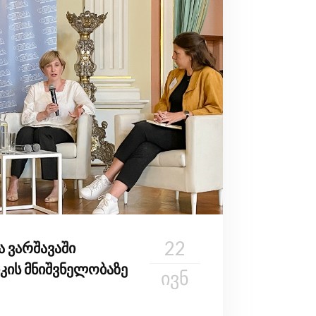
22
ა ვარშავაში
კის მნიშვნელობაზე
ᲘᲕᲜ