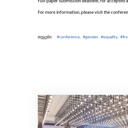
Full-paper submission deadline, for accepted
For more information, please visit the confere
თეგები:
#conference,
#gender,
#equality,
#fro