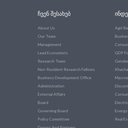
ᲩᲕᲔᲜ ᲨᲔᲡᲐᲮᲔᲑ
ᲘᲜᲓᲔ
About Us
Agri R
Our Team
Busine
Management
Consum
Lead Economists
GDP Fo
Research Team
Gender
Non-Resident Research Fellows
Khacha
Business Development Office
Macroe
Administration
Discon
External Affairs
Consum
Board
Electri
Governing Board
Energy
Policy Committee
Real E
Donors And Partners