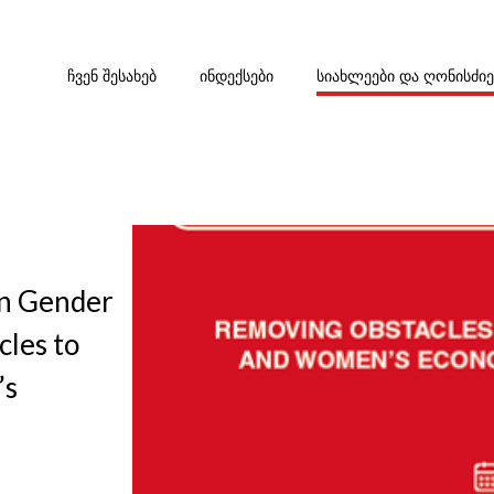
ᲩᲕᲔᲜ ᲨᲔᲡᲐᲮᲔᲑ
ᲘᲜᲓᲔᲥᲡᲔᲑᲘ
ᲡᲘᲐᲮᲚᲔᲔᲑᲘ ᲓᲐ ᲦᲝᲜᲘᲡᲫᲘ
on Gender
les to
’s