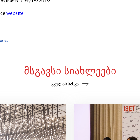
 abstracts: Oct/15/2019.
nce
website
gee,
ᲛᲡᲒᲐᲕᲡᲘ ᲡᲘᲐᲮᲚᲔᲔᲑᲘ
ყველას ნახვა