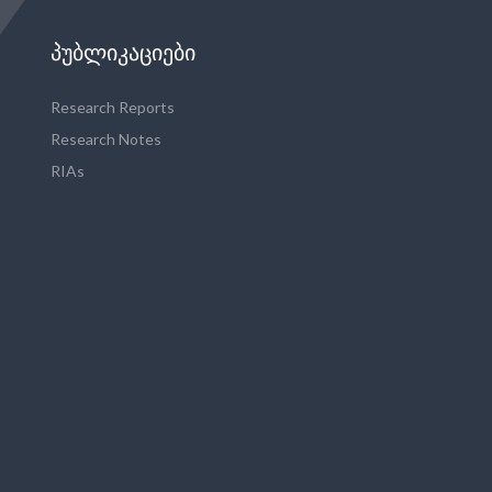
ᲞᲣᲑᲚᲘᲙᲐᲪᲘᲔᲑᲘ
Research Reports
Research Notes
RIAs