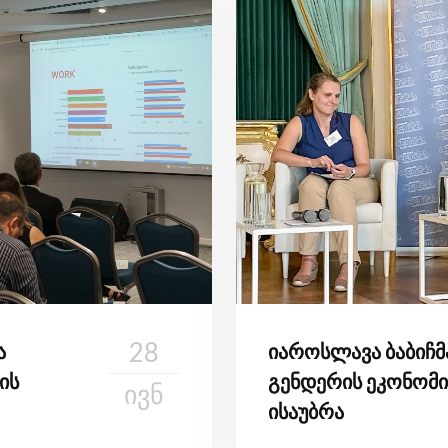
28
ა
იაროსლავა ბაბიჩმ
ის
გენდერის ეკონომი
ᲘᲕᲜ
ისაუბრა