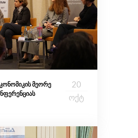
20
ეკონომიკის მეორე
ნფერენციას
ᲝᲥᲢ