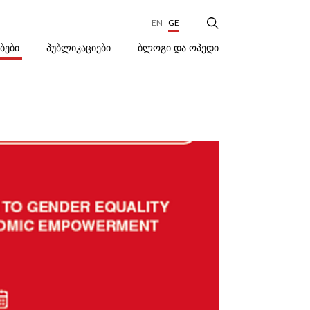
EN
GE
ᲑᲚᲝᲒᲘ ᲓᲐ ᲝᲞᲔᲓᲘ
ᲔᲑᲔᲑᲘ
ᲞᲣᲑᲚᲘᲙᲐᲪᲘᲔᲑᲘ