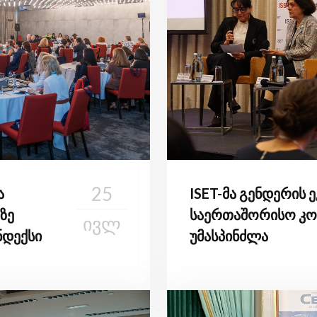
25
ა
ISET-მა გენდერის 
ზე
საერთაშორისო კო
ᲘᲕᲚ
ნდექსი
უმასპინძლა