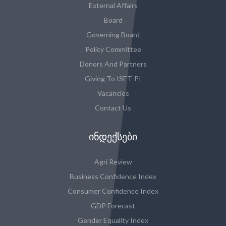
External Affairs
Board
Governing Board
Policy Committee
Donors And Partners
Giving To ISET-PI
Vacancies
Contact Us
ᲘᲜᲓᲔᲥᲡᲔᲑᲘ
Agri Review
Business Confidence Index
Consumer Confidence Index
GDP Forecast
Gender Equality Index