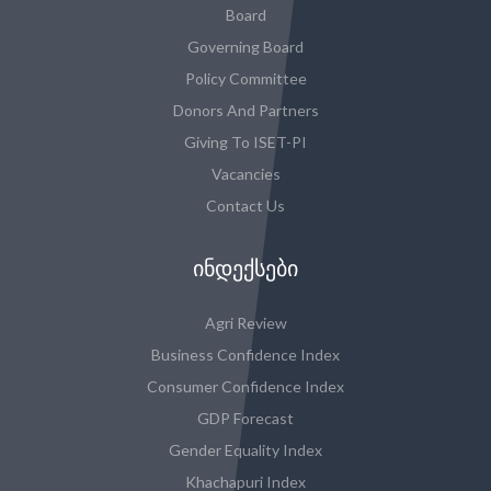
Board
Governing Board
Policy Committee
Donors And Partners
Giving To ISET-PI
Vacancies
Contact Us
ᲘᲜᲓᲔᲥᲡᲔᲑᲘ
Agri Review
Business Confidence Index
Consumer Confidence Index
GDP Forecast
Gender Equality Index
Khachapuri Index