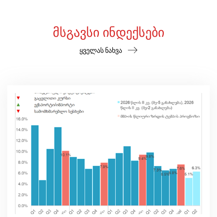
ᲛᲡᲒᲐᲕᲡᲘ ᲘᲜᲓᲔᲥᲡᲔᲑᲘ
ყველას ნახვა