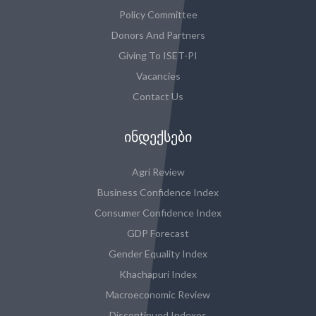
Policy Committee
Donors And Partners
Giving To ISET-PI
Vacancies
Contact Us
ᲘᲜᲓᲔᲥᲡᲔᲑᲘ
Agri Review
Business Confidence Index
Consumer Confidence Index
GDP Forecast
Gender Equality Index
Khachapuri Index
Macroeconomic Review
Discontinued Indexes