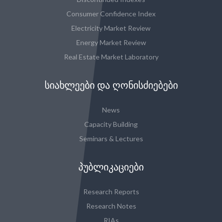
Consumer Confidence Index
Electricity Market Review
Energy Market Review
Real Estate Market Laboratory
ᲡᲘᲐᲮᲚᲔᲔᲑᲘ ᲓᲐ ᲦᲝᲜᲘᲡᲫᲘᲔᲑᲔᲑᲘ
News
Capacity Building
Seminars & Lectures
ᲞᲣᲑᲚᲘᲙᲐᲪᲘᲔᲑᲘ
Research Reports
Research Notes
RIAs