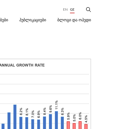
EN
GE
ᲑᲚᲝᲒᲘ ᲓᲐ ᲝᲞᲔᲓᲘ
ᲔᲑᲔᲑᲘ
ᲞᲣᲑᲚᲘᲙᲐᲪᲘᲔᲑᲘ