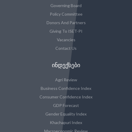
Governing Board
Policy Committee
Donors And Partners
Giving To ISET-PI
Vacancies
Contact Us
ᲘᲜᲓᲔᲥᲡᲔᲑᲘ
Agri Review
Business Confidence Index
Consumer Confidence Index
GDP Forecast
Gender Equality Index
Khachapuri Index
Macroeconomic Review