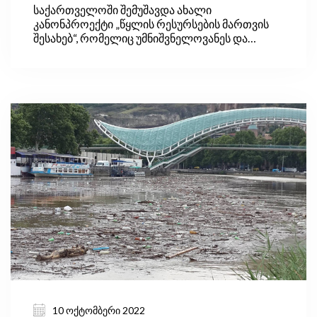
საქართველოში შემუშავდა ახალი
კანონპროექტი „წყლის რესურსების მართვის
შესახებ“, რომელიც უმნიშვნელოვანეს და
კომპლექსურ საკანონმდებლო ცვლილებებს
მოიცავს. კანონპროექტის განხორციელების
შედეგად, ქვეყანაში წყლის რესურსების
მართვის ახალი, ერთიანი, საერთაშორისო
მიდგომებზე დაფუძნებული სისტემა შეიქმნება,
რითაც დაკმაყოფილდება ევროკავშირთან
გაფორმებული ასოცირების შეთანხმებით
ნაკისრი ვალდებულებები, ჩამოყალიბდება
სააუზო მართვის სისტემა და მოხდება წყლის
მოხმარების ეკონომიკური ინსტრუმენტების
შემოღება, რაც წყლის რესურსების
მონიტორინგის ქსელის გაფართოებას და
წყლის დაბინძურების პრევენციის ზომების
წარდგენასაც მოიაზრებს.
10 ოქტომბერი 2022