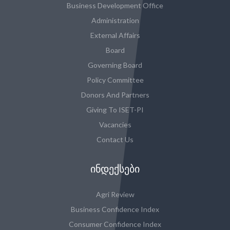
Business Development Office
Administration
External Affairs
Board
Governing Board
Policy Committee
Donors And Partners
Giving To ISET-PI
Vacancies
Contact Us
ᲘᲜᲓᲔᲥᲡᲔᲑᲘ
Agri Review
Business Confidence Index
Consumer Confidence Index