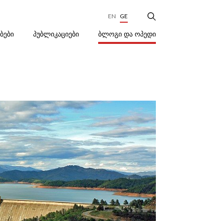
EN
GE
ᲑᲚᲝᲒᲘ ᲓᲐ ᲝᲞᲔᲓᲘ
ᲔᲑᲔᲑᲘ
ᲞᲣᲑᲚᲘᲙᲐᲪᲘᲔᲑᲘ