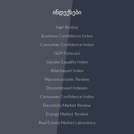
ᲘᲜᲓᲔᲥᲡᲔᲑᲘ
Agri Review
Business Confidence Index
Consumer Confidence Index
GDP Forecast
Gender Equality Index
Khachapuri Index
Macroeconomic Review
Discontinued Indexes
Consumer Confidence Index
Electricity Market Review
Energy Market Review
Real Estate Market Laboratory