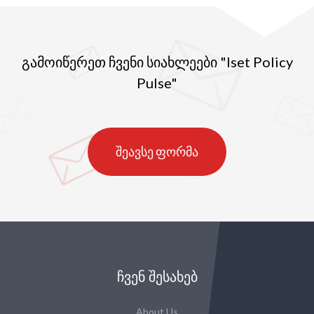
გამოიწერეთ ჩვენი სიახლეები "Iset Policy
Pulse"
შეავსე ფორმა
ᲩᲕᲔᲜ ᲨᲔᲡᲐᲮᲔᲑ
About Us