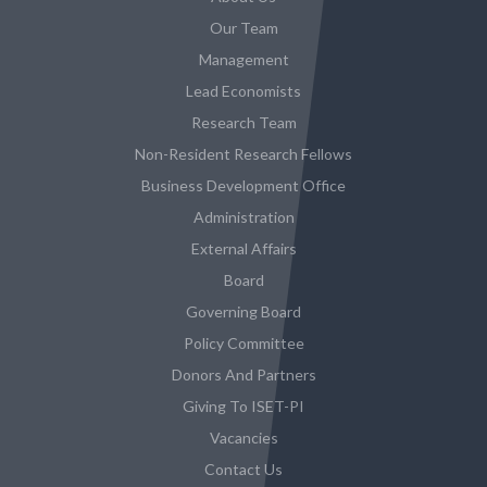
Our Team
Management
Lead Economists
Research Team
Non-Resident Research Fellows
Business Development Office
Administration
External Affairs
Board
Governing Board
Policy Committee
Donors And Partners
Giving To ISET-PI
Vacancies
Contact Us