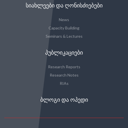
ᲡᲘᲐᲮᲚᲔᲔᲑᲘ ᲓᲐ ᲦᲝᲜᲘᲡᲫᲘᲔᲑᲔᲑᲘ
News
Capacity Building
Seminars & Lectures
ᲞᲣᲑᲚᲘᲙᲐᲪᲘᲔᲑᲘ
Research Reports
Research Notes
RIAs
ᲑᲚᲝᲒᲘ ᲓᲐ ᲝᲞᲔᲓᲘ