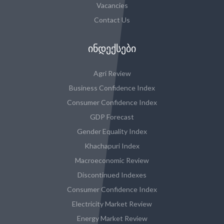
Vacancies
Contact Us
ᲘᲜᲓᲔᲥᲡᲔᲑᲘ
Agri Review
Business Confidence Index
Consumer Confidence Index
GDP Forecast
Gender Equality Index
Khachapuri Index
Macroeconomic Review
Discontinued Indexes
Consumer Confidence Index
Electricity Market Review
Energy Market Review