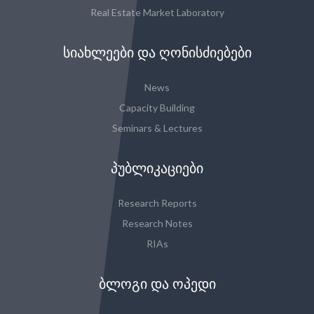
Real Estate Market Laboratory
ᲡᲘᲐᲮᲚᲔᲔᲑᲘ ᲓᲐ ᲦᲝᲜᲘᲡᲫᲘᲔᲑᲔᲑᲘ
News
Capacity Building
Seminars & Lectures
ᲞᲣᲑᲚᲘᲙᲐᲪᲘᲔᲑᲘ
Research Reports
Research Notes
RIAs
ᲑᲚᲝᲒᲘ ᲓᲐ ᲝᲞᲔᲓᲘ