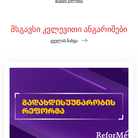
თამარ სულუხია
ᲛᲡᲒᲐᲕᲡᲘ ᲙᲕᲚᲔᲕᲘᲗᲘ ᲐᲜᲒᲐᲠᲘᲨᲔᲑᲘ
ყველას ნახვა