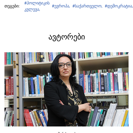
#პოლიტიკის
თეგები:
#ევროპა,
#საქართველო,
#დემოკრატია,
კვლევა,
ᲐᲕᲢᲝᲠᲔᲑᲘ