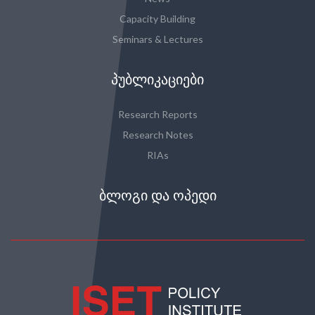
Capacity Building
Seminars & Lectures
ᲞᲣᲑᲚᲘᲙᲐᲪᲘᲔᲑᲘ
Research Reports
Research Notes
RIAs
ᲑᲚᲝᲒᲘ ᲓᲐ ᲝᲞᲔᲓᲘ