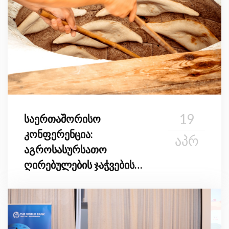
19
საერთაშორისო
კონფერენცია:
ᲐᲞᲠ
აგროსასურსათო
ღირებულების ჯაჭვების
ფუნქციონირების
გაუმჯობესება სამხრეთ
კავკასიის რეგიონში