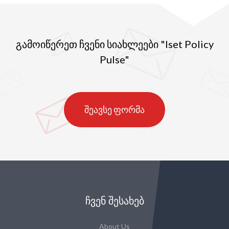
გამოიწერეთ ჩვენი სიახლეები "Iset Policy
Pulse"
შეავსე ფორმა
ᲩᲕᲔᲜ ᲨᲔᲡᲐᲮᲔᲑ
About Us