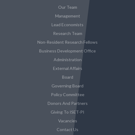
Our Team
Management
Lead Economists
Research Team
Non-Resident Research Fellows
Business Development Office
Administration
External Affairs
Board
Governing Board
Policy Committee
Donors And Partners
Giving To ISET-PI
Vacancies
Contact Us