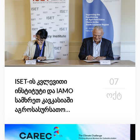
07
ISET-ის კვლევითი
ინსტიტუტი და IAMO
ᲝᲥᲢ
სამხრეთ კავკასიაში
აგროსასურსათო
ღირებულებათა ჯაჭვების
გაძლიერების შესახებ
საერთაშორისო