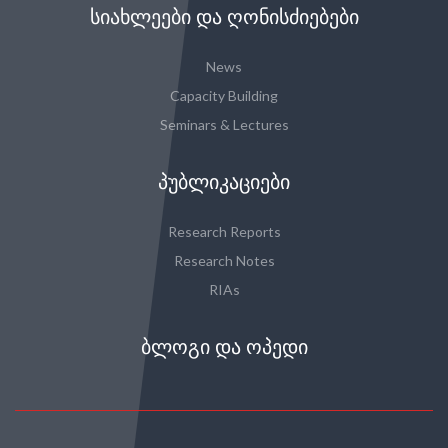
ᲡᲘᲐᲮᲚᲔᲔᲑᲘ ᲓᲐ ᲦᲝᲜᲘᲡᲫᲘᲔᲑᲔᲑᲘ
News
Capacity Building
Seminars & Lectures
ᲞᲣᲑᲚᲘᲙᲐᲪᲘᲔᲑᲘ
Research Reports
Research Notes
RIAs
ᲑᲚᲝᲒᲘ ᲓᲐ ᲝᲞᲔᲓᲘ