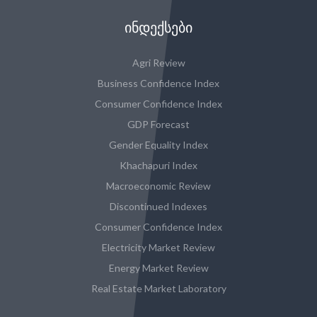
ᲘᲜᲓᲔᲥᲡᲔᲑᲘ
Agri Review
Business Confidence Index
Consumer Confidence Index
GDP Forecast
Gender Equality Index
Khachapuri Index
Macroeconomic Review
Discontinued Indexes
Consumer Confidence Index
Electricity Market Review
Energy Market Review
Real Estate Market Laboratory