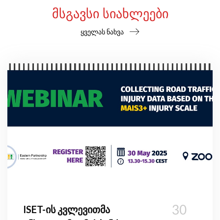
ᲛᲡᲒᲐᲕᲡᲘ ᲡᲘᲐᲮᲚᲔᲔᲑᲘ
ყველას ნახვა
30
ISET-ის კვლევითმა