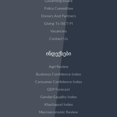
Governing Board
Policy Committee
Donors And Partners
Giving To ISET-PI
Vacancies
Contact Us
ᲘᲜᲓᲔᲥᲡᲔᲑᲘ
Agri Review
Business Confidence Index
Consumer Confidence Index
GDP Forecast
Gender Equality Index
Khachapuri Index
Macroeconomic Review