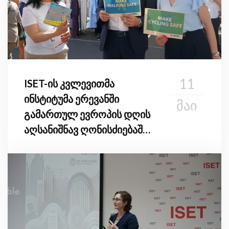
11
ISET-ის კვლევითმა
ინსტიტუმა ერევანში
ᲛᲐᲘ
გამართულ ევროპის დღის
აღსანიშნავ ღონისძიებაში
მიიღო მონაწილეობა