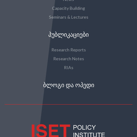
Capacity Building
Seminars & Lectures
ᲞᲣᲑᲚᲘᲙᲐᲪᲘᲔᲑᲘ
Research Reports
Research Notes
RIAs
ᲑᲚᲝᲒᲘ ᲓᲐ ᲝᲞᲔᲓᲘ