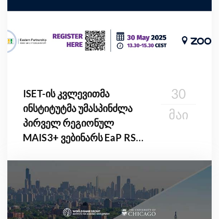
30
ISET-ის კვლევითმა
ინსტიტუტმა უმასპინძლა
ᲛᲐᲘ
პირველ რეგიონულ
MAIS3+ ვებინარს EaP RSO-
ს წევრი ქვეყნებისთვის