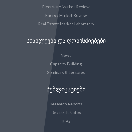
Electricity Market Review
Energy Market Review
Real Estate Market Laboratory
ᲡᲘᲐᲮᲚᲔᲔᲑᲘ ᲓᲐ ᲦᲝᲜᲘᲡᲫᲘᲔᲑᲔᲑᲘ
News
Capacity Building
Seminars & Lectures
ᲞᲣᲑᲚᲘᲙᲐᲪᲘᲔᲑᲘ
Research Reports
Research Notes
RIAs