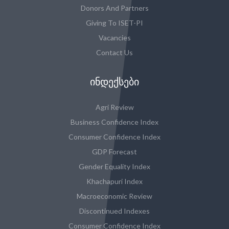
Donors And Partners
Giving To ISET-PI
Vacancies
Contact Us
ᲘᲜᲓᲔᲥᲡᲔᲑᲘ
Agri Review
Business Confidence Index
Consumer Confidence Index
GDP Forecast
Gender Equality Index
Khachapuri Index
Macroeconomic Review
Discontinued Indexes
Consumer Confidence Index