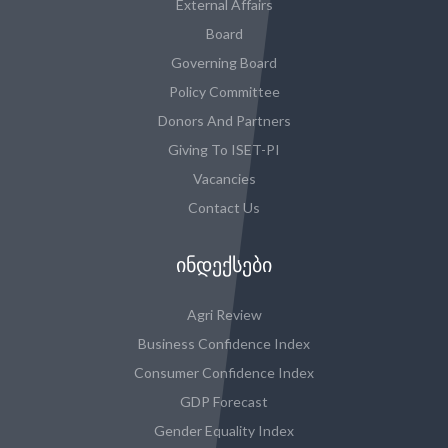
External Affairs
Board
Governing Board
Policy Committee
Donors And Partners
Giving To ISET-PI
Vacancies
Contact Us
ᲘᲜᲓᲔᲥᲡᲔᲑᲘ
Agri Review
Business Confidence Index
Consumer Confidence Index
GDP Forecast
Gender Equality Index