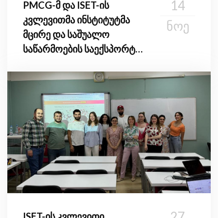
14
PMCG-მ და ISET-ის
კვლევითმა ინსტიტუტმა
ᲜᲝᲔ
მცირე და საშუალო
საწარმოების საექსპორტო
ზრდის კვლევის
ვალიდაციის სამუშაო
შეხვედრა გამართეს
27
ISET-ის კვლევითი