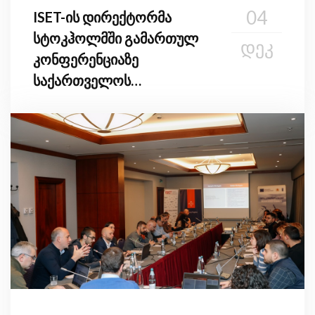
04
ISET-ის დირექტორმა
სტოკჰოლმში გამართულ
ᲓᲔᲙ
კონფერენციაზე
საქართველოს
ევროინტეგრაციის გზაზე
ისაუბრა