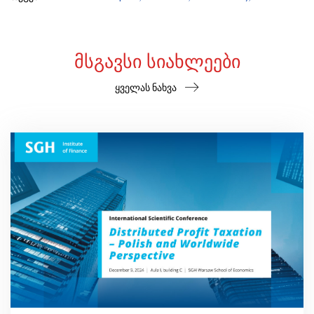
ᲛᲡᲒᲐᲕᲡᲘ ᲡᲘᲐᲮᲚᲔᲔᲑᲘ
ყველას ნახვა