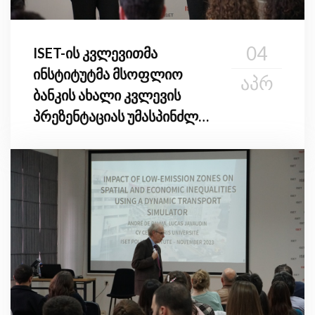
04
ISET-ის კვლევითმა
ინსტიტუტმა მსოფლიო
ᲐᲞᲠ
ბანკის ახალი კვლევის
პრეზენტაციას უმასპინძლა
სიღარიბისა და ჰაერის
დაბინძურების
განაწილებით შედეგებზე
თბილისში