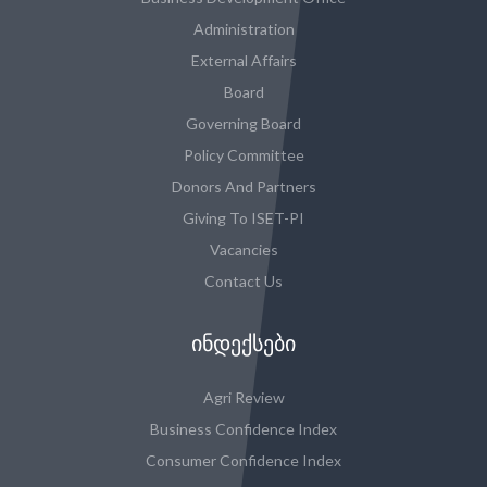
Administration
External Affairs
Board
Governing Board
Policy Committee
Donors And Partners
Giving To ISET-PI
Vacancies
Contact Us
ᲘᲜᲓᲔᲥᲡᲔᲑᲘ
Agri Review
Business Confidence Index
Consumer Confidence Index