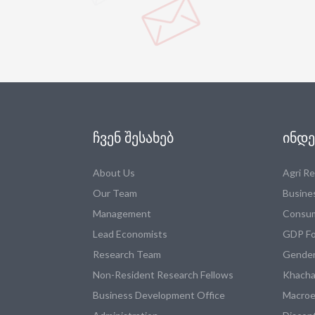
ᲩᲕᲔᲜ ᲨᲔᲡᲐᲮᲔᲑ
ᲘᲜᲓᲔ
About Us
Agri R
Our Team
Busine
Management
Consum
Lead Economists
GDP Fo
Research Team
Gender
Non-Resident Research Fellows
Khacha
Business Development Office
Macroe