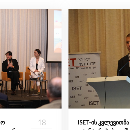
18
იო
ISET-ის კვლევითმა