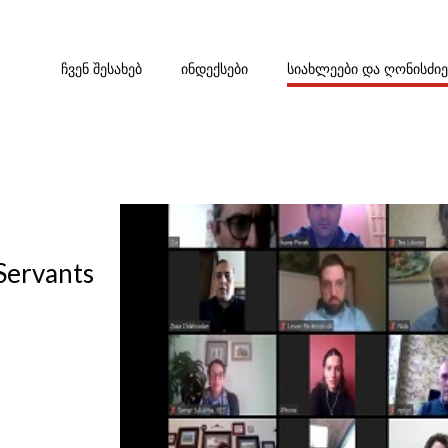
ᲩᲕᲔᲜ ᲨᲔᲡᲐᲮᲔᲑ
ᲘᲜᲓᲔᲥᲡᲔᲑᲘ
ᲡᲘᲐᲮᲚᲔᲔᲑᲘ ᲓᲐ ᲦᲝᲜᲘᲡᲫᲘ
 Servants