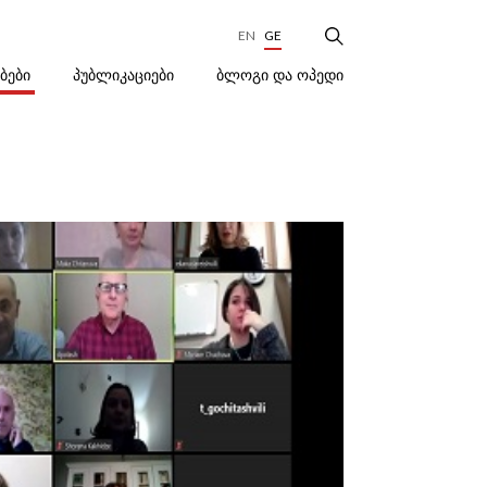
EN
GE
ᲑᲚᲝᲒᲘ ᲓᲐ ᲝᲞᲔᲓᲘ
ᲔᲑᲔᲑᲘ
ᲞᲣᲑᲚᲘᲙᲐᲪᲘᲔᲑᲘ