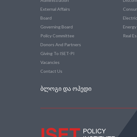
Administration
Discon
External Affairs
Consum
Board
Electri
Governing Board
Energy
Policy Committee
Real E
Donors And Partners
Giving To ISET-PI
Vacancies
Contact Us
ᲑᲚᲝᲒᲘ ᲓᲐ ᲝᲞᲔᲓᲘ