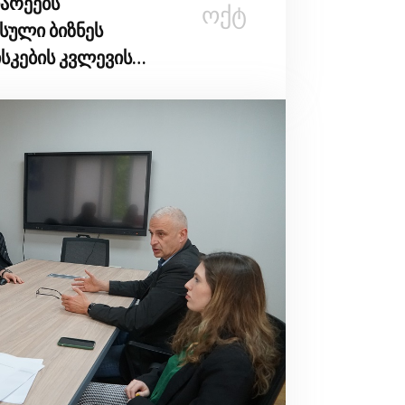
არეებს
ᲝᲥᲢ
სული ბიზნეს
კების კვლევის
ნა