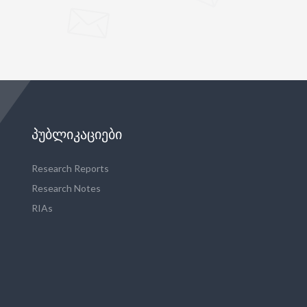
ᲞᲣᲑᲚᲘᲙᲐᲪᲘᲔᲑᲘ
Research Reports
Research Notes
RIAs