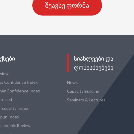
შეავსე ფორმა
ᲥᲡᲔᲑᲘ
ᲡᲘᲐᲮᲚᲔᲔᲑᲘ ᲓᲐ
ᲦᲝᲜᲘᲡᲫᲘᲔᲑᲔᲑᲘ
eview
ss Confidence Index
News
er Confidence Index
Capacity Building
recast
Seminars & Lectures
 Equality Index
puri Index
conomic Review