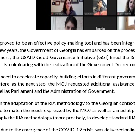
oved to be an effective policy-making tool and has been integrat
few years, the Government of Georgia has embarked on the process o
onors, the USAID Good Governance Initiative (GGI) hired the ISE
forts, culminating with the realization of the Government Decree o
e need to accelerate capacity-building efforts in different governme
fore, as the next step, the MOJ requested additional assistance 
 well as Parliament and the Administration of Government.
in the adaptation of the RIA methodology to the Georgian contex
ed to match the needs expressed by the MOJ as well as aimed at pr
apply the RIA methodology (more precisely, to develop standard RI
at, due to the emergence of the COVID-19 crisis, was delivered onlin