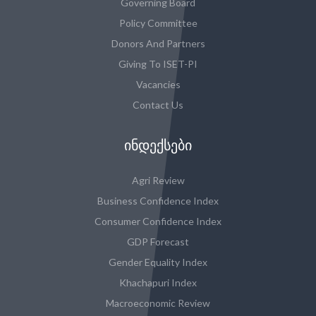
Governing Board
Policy Committee
Donors And Partners
Giving To ISET-PI
Vacancies
Contact Us
ᲘᲜᲓᲔᲥᲡᲔᲑᲘ
Agri Review
Business Confidence Index
Consumer Confidence Index
GDP Forecast
Gender Equality Index
Khachapuri Index
Macroeconomic Review