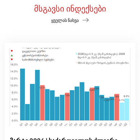
ᲛᲡᲒᲐᲕᲡᲘ ᲘᲜᲓᲔᲥᲡᲔᲑᲘ
ყველას ნახვა