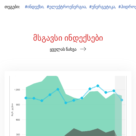
თეგები:
#ინდექსი,
#ელექტროენერგია,
#ენერგეტიკა,
#ჰიდროე
ᲛᲡᲒᲐᲕᲡᲘ ᲘᲜᲓᲔᲥᲡᲔᲑᲘ
ყველას ნახვა