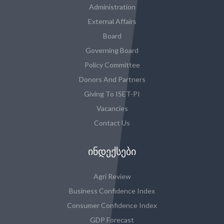
Administration
External Affairs
Board
Governing Board
Policy Committee
Donors And Partners
Giving To ISET-PI
Vacancies
Contact Us
ᲘᲜᲓᲔᲥᲡᲔᲑᲘ
Agri Review
Business Confidence Index
Consumer Confidence Index
GDP Forecast