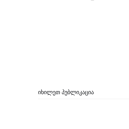
ᲘᲮᲘᲚᲔᲗ ᲞᲣᲑᲚᲘᲙᲐᲪᲘᲐ