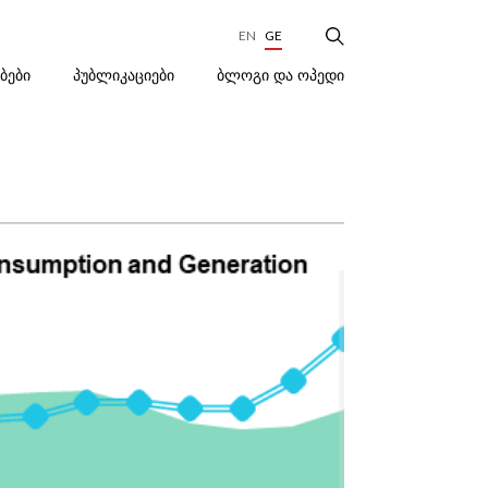
EN
GE
ᲑᲚᲝᲒᲘ ᲓᲐ ᲝᲞᲔᲓᲘ
ᲔᲑᲔᲑᲘ
ᲞᲣᲑᲚᲘᲙᲐᲪᲘᲔᲑᲘ