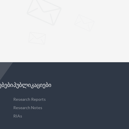
"
ᲔᲑᲔᲑᲘ
ᲞᲣᲑᲚᲘᲙᲐᲪᲘᲔᲑᲘ
Research Reports
Research Notes
RIAs