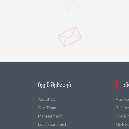
ᲩᲕᲔᲜ ᲨᲔᲡᲐᲮᲔᲑ
ᲘᲜ
About Us
Agri R
Our Team
Busine
Management
Consum
Lead Economists
GDP Fo