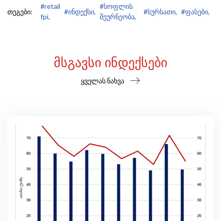
#retail
#სოფლის
თეგები:
#ინდექსი,
#სურსათი,
#ფასები,
fpi,
მეურნეობა,
ᲛᲡᲒᲐᲕᲡᲘ ᲘᲜᲓᲔᲥᲡᲔᲑᲘ
ყველას ნახვა