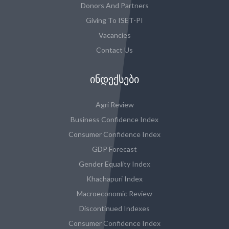
Donors And Partners
Giving To ISET-PI
Vacancies
Contact Us
ᲘᲜᲓᲔᲥᲡᲔᲑᲘ
Agri Review
Business Confidence Index
Consumer Confidence Index
GDP Forecast
Gender Equality Index
Khachapuri Index
Macroeconomic Review
Discontinued Indexes
Consumer Confidence Index