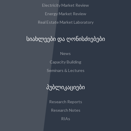
Electricity Market Review
Energy Market Review
Real Estate Market Laboratory
ᲡᲘᲐᲮᲚᲔᲔᲑᲘ ᲓᲐ ᲦᲝᲜᲘᲡᲫᲘᲔᲑᲔᲑᲘ
News
Capacity Building
Seminars & Lectures
ᲞᲣᲑᲚᲘᲙᲐᲪᲘᲔᲑᲘ
Research Reports
Research Notes
RIAs