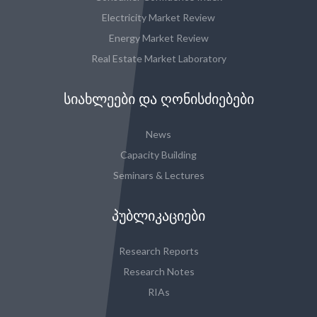
Electricity Market Review
Energy Market Review
Real Estate Market Laboratory
ᲡᲘᲐᲮᲚᲔᲔᲑᲘ ᲓᲐ ᲦᲝᲜᲘᲡᲫᲘᲔᲑᲔᲑᲘ
News
Capacity Building
Seminars & Lectures
ᲞᲣᲑᲚᲘᲙᲐᲪᲘᲔᲑᲘ
Research Reports
Research Notes
RIAs