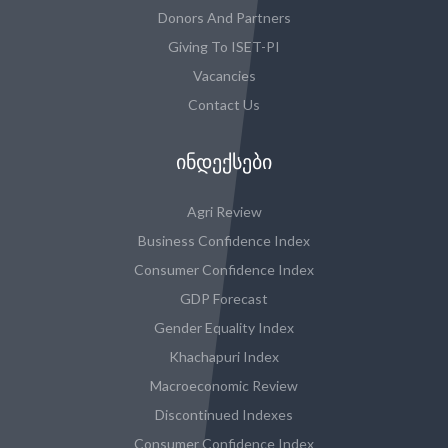
Donors And Partners
Giving To ISET-PI
Vacancies
Contact Us
ᲘᲜᲓᲔᲥᲡᲔᲑᲘ
Agri Review
Business Confidence Index
Consumer Confidence Index
GDP Forecast
Gender Equality Index
Khachapuri Index
Macroeconomic Review
Discontinued Indexes
Consumer Confidence Index