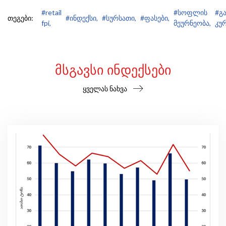
#retail
#სოფლის
#გ
თეგები:
#ინდექსი,
#სურსათი,
#ფასები,
fpi,
მეურნეობა,
კურ
ᲛᲡᲒᲐᲕᲡᲘ ᲘᲜᲓᲔᲥᲡᲔᲑᲘ
ყველას ნახვა