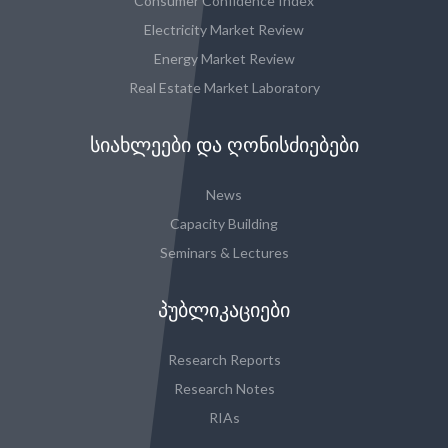
Consumer Confidence Index
Electricity Market Review
Energy Market Review
Real Estate Market Laboratory
ᲡᲘᲐᲮᲚᲔᲔᲑᲘ ᲓᲐ ᲦᲝᲜᲘᲡᲫᲘᲔᲑᲔᲑᲘ
News
Capacity Building
Seminars & Lectures
ᲞᲣᲑᲚᲘᲙᲐᲪᲘᲔᲑᲘ
Research Reports
Research Notes
RIAs