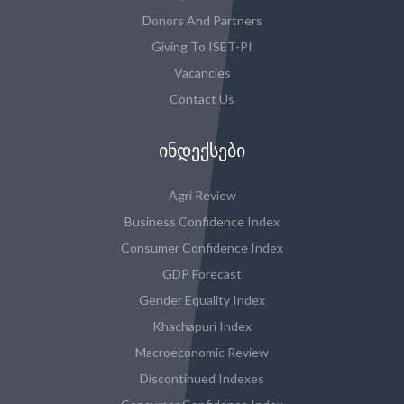
Donors And Partners
Giving To ISET-PI
Vacancies
Contact Us
ᲘᲜᲓᲔᲥᲡᲔᲑᲘ
Agri Review
Business Confidence Index
Consumer Confidence Index
GDP Forecast
Gender Equality Index
Khachapuri Index
Macroeconomic Review
Discontinued Indexes