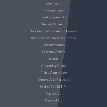
Our Team
Management
Lead Economists
Research Team
Non-Resident Research Fellows
Business Development Office
Administration
External Affairs
Board
Governing Board
Policy Committee
Donors And Partners
Giving To ISET-PI
Vacancies
Contact Us