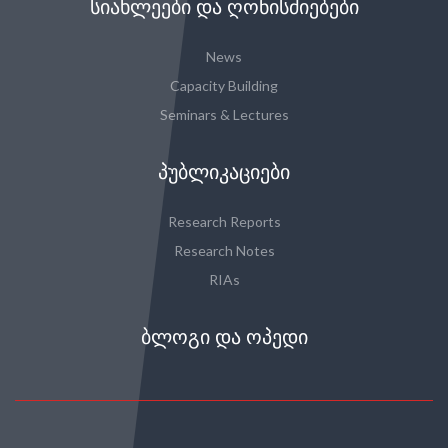
ᲡᲘᲐᲮᲚᲔᲔᲑᲘ ᲓᲐ ᲦᲝᲜᲘᲡᲫᲘᲔᲑᲔᲑᲘ
News
Capacity Building
Seminars & Lectures
ᲞᲣᲑᲚᲘᲙᲐᲪᲘᲔᲑᲘ
Research Reports
Research Notes
RIAs
ᲑᲚᲝᲒᲘ ᲓᲐ ᲝᲞᲔᲓᲘ