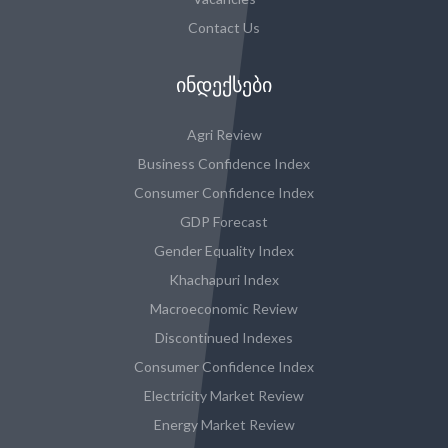
Contact Us
ᲘᲜᲓᲔᲥᲡᲔᲑᲘ
Agri Review
Business Confidence Index
Consumer Confidence Index
GDP Forecast
Gender Equality Index
Khachapuri Index
Macroeconomic Review
Discontinued Indexes
Consumer Confidence Index
Electricity Market Review
Energy Market Review