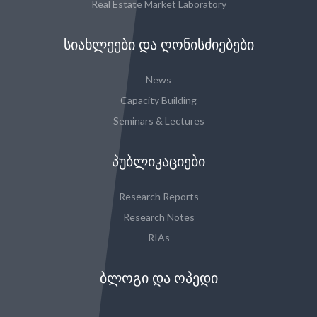
Real Estate Market Laboratory
ᲡᲘᲐᲮᲚᲔᲔᲑᲘ ᲓᲐ ᲦᲝᲜᲘᲡᲫᲘᲔᲑᲔᲑᲘ
News
Capacity Building
Seminars & Lectures
ᲞᲣᲑᲚᲘᲙᲐᲪᲘᲔᲑᲘ
Research Reports
Research Notes
RIAs
ᲑᲚᲝᲒᲘ ᲓᲐ ᲝᲞᲔᲓᲘ