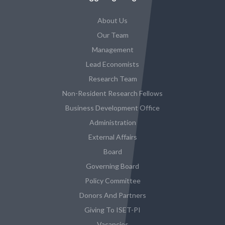
About Us
Our Team
Management
Lead Economists
Research Team
Non-Resident Research Fellows
Business Development Office
Administration
External Affairs
Board
Governing Board
Policy Committee
Donors And Partners
Giving To ISET-PI
Vacancies