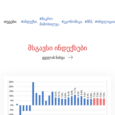
#მაკრო
თეგები:
#ინდექსი,
#ეკონომიკა,
#მშპ,
#ინფლაცია
მიმოხილვა,
ᲛᲡᲒᲐᲕᲡᲘ ᲘᲜᲓᲔᲥᲡᲔᲑᲘ
ყველას ნახვა