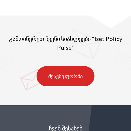
გამოიწერეთ ჩვენი სიახლეები "Iset Policy
Pulse"
შეავსე ფორმა
ᲩᲕᲔᲜ ᲨᲔᲡᲐᲮᲔᲑ