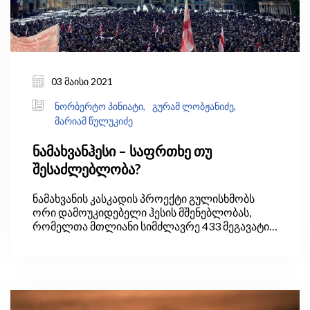
03 მაისი 2021
ნორბერტო პინიატი,
გურამ ლობჟანიძე,
მარიამ წულუკიძე
ნამახვანჰესი – საფრთხე თუ
შესაძლებლობა?
ნამახვანის კასკადის პროექტი გულისხმობს
ორი დამოუკიდებელი ჰესის მშენებლობას,
რომელთა მთლიანი სიმძლავრე 433 მეგავატი,
პოტენციური წლიური გამომუშავება კი 1496
მლნ. კვტსთ (2020 წლის მთლიანი
გამომუშავების თითქმის 13%) იქნება. ჰესი
მდინარე რიონზე, ქუთაისიდან სულ რაღაც 20
კმ-ში უნდა აშენდეს. პროექტს ორი კომპანია,
ნორვეგიული Clean Energy Group (10%-იანი