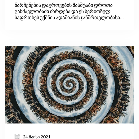
ნარჩენების დაგროვების მასშტაბი დროთა
გზები საქართველოსთვის
განმავლობაში იზრდება და ეს სერიოზულ
საფრთხეს უქმნის ადამიანის ჯანმრთელობასა
და გარემოს. ნარჩენები შეიძლება მრავალი
დაავადების სათავე გახდეს, ის გამოყოფს დიდი
რაოდენობით მეთანს (სათბურის ეფექტის
გამაძლიერებელ აირს) და ხელს უწყობს
გლობალურ დათბობას. მსოფლიო ბანკის
შეფასებით, გადაუდებელი ჩარევის გარეშე,
2050 წლისთვის გლობალური ნარჩენების
ამჟამინდელი დონე 70%-ით გაიზრდება.
24 მაისი 2021