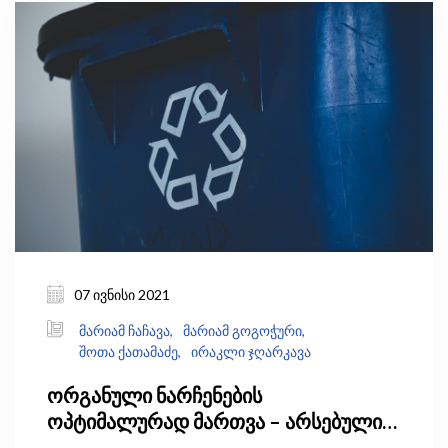
შემცირდა, სამაგიეროდ გაიზარდა
ექსპორტირებული თხილის ღირებულება, რაც
ნიშნავს, რომ ერთი კილოგრამი
ექსპორტირებული ქართული თხილის ფასი
უფრო მაღალი იყო, ვიდრე წინა წლებში. 2016
წელს ექსპორტირებული თხილის რაოდენობამ
27 ათასი ტონა შეადგინა, რაც აღნიშნულ
პერიოდში (2010-2020 წწ) სიდიდით მეორე
მაჩვენებელი იყო (იხ. დიაგრამა 1).
07 ივნისი 2021
მარიამ ჩაჩავა,
მარიამ გოგოჭური,
შოთა ქათამაძე,
ირაკლი ჯღარკავა
ორგანული ნარჩენების
ოპტიმალურად მართვა – არსებული
გამოწვევების გადაჭრის პოტენციური