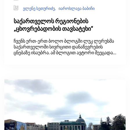
ელენე სეთურიძე,
იაროსლავა ბაბიჩი
საქართველოს რეგიონების
„ცხოვრებადობის თავსატეხი“
ჩვენს ერთ-ერთ ბოლო ბლოგში ლუკ ლერუსმა
საქართველოში სივრცითი დანაწევრების
ცნებაზე ისაუბრა. ამ ბლოგით ავტორი შეეცადა,
პასუხი გაეცა კითხვაზე, შეეჩვივნენ თუ არა
ადამიანები დისტანციურად მუშაობას ახლა,
როდესაც COVID-19-ის კრიზისმა მათ ეს ახალი
შესაძლებლობა მისცა. თუ ასეა, შეიძლება თუ
არა ამან დედაქალაქში მიგრანტების
შემოდინება შეანელოს, რაც, თავის მხრივ,
თბილისის ინფრასტრუქტურაზე ზეწოლას
შეამცირებს. რამდენად მოსალოდნელია, რომ
ადამიანები პანდემიის შემდეგაც გააგრძელებენ
სოფლად ცხოვრებასა და დისტანციურად
მუშაობას?