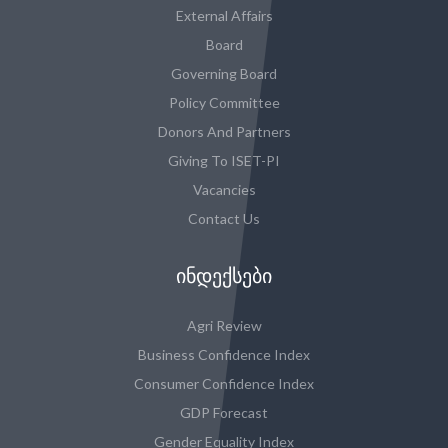
External Affairs
Board
Governing Board
Policy Committee
Donors And Partners
Giving To ISET-PI
Vacancies
Contact Us
ᲘᲜᲓᲔᲥᲡᲔᲑᲘ
Agri Review
Business Confidence Index
Consumer Confidence Index
GDP Forecast
Gender Equality Index