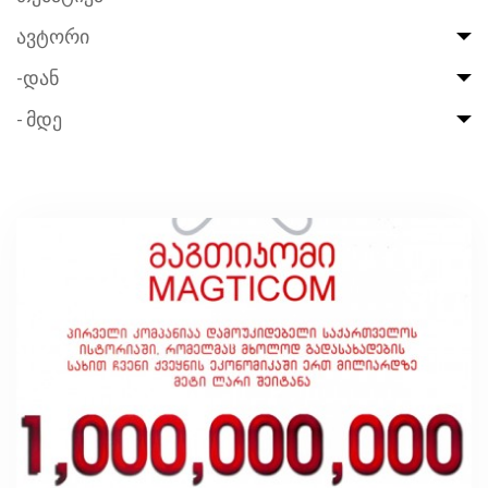
ავტორი
-დან
- მდე