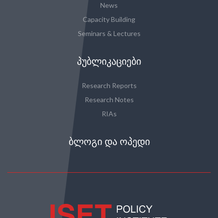
News
Capacity Building
Seminars & Lectures
ᲞᲣᲑᲚᲘᲙᲐᲪᲘᲔᲑᲘ
Research Reports
Research Notes
RIAs
ᲑᲚᲝᲒᲘ ᲓᲐ ᲝᲞᲔᲓᲘ