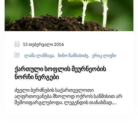
15 თებერვალი 2016
ლაშა ლანჩავა,
ნინო ზამბახიძე,
ერიკ ლივნი
ქართული სოფლის მეურნეობის
ნორჩი ნერგები
ძველი ბერძნების საქართველოთი
აღფრთოვანება მხოლოდ ოქროს საწმისით არ
შემოიფარგლებოდა. ლეგენდის თანახმად,
ისინი საქართველოს "გეორგიას" უწოდებდენ,
რომელიც ბერძნული სიტყვიდან „γεωργός“
მოდის და მიწის მუშაკთა ქვეყანას ნიშნავს, რაც
ბერძნების თვალში მათ ჯერ კიდევ მომთაბარე
მეზობელი ტომებისგან გამოარჩევდა.