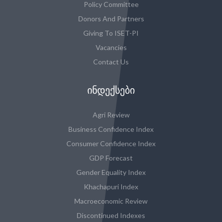
Policy Committee
Donors And Partners
Giving To ISET-PI
Vacancies
Contact Us
ᲘᲜᲓᲔᲥᲡᲔᲑᲘ
Agri Review
Business Confidence Index
Consumer Confidence Index
GDP Forecast
Gender Equality Index
Khachapuri Index
Macroeconomic Review
Discontinued Indexes