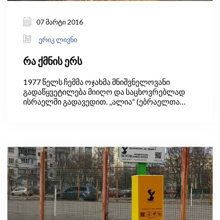
07 მარტი 2016
ერიკ ლივნი
რა ქმნის ერს
1977 წელს ჩემმა ოჯახმა მნიშვნელოვანი
გადაწყვეტილება მიიღო და საცხოვრებლად
ისრაელში გადავედით. „ალია“ (ებრაელთა
გადასახლება ისრაელის მიწაზე) კარგად
გადმოსცემს ებრაული დიასპორის
„რეპატრიაციას“ (ჩემ შემთხვევაში, სანქტ-
პეტერბურგიდან) წმინდა მიწაზე.
ეტიმოლოგიურად, „ალია“ მოდის ძველი
ებრაული ტრადიციიდან, რომლის თანახმადაც
ებრაელები ყოველ წელს მიდიოდნენ
მოსალოცად იერუსალიმში (რომელიც ზღვის
დონიდან 1 კმ-ზე მდებარეობს).