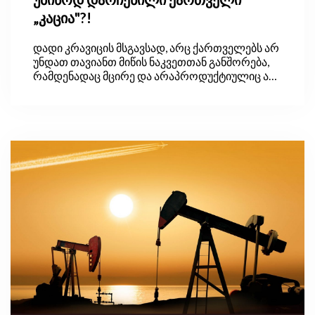
„კაცია"?!
დადი კრავიცის მსგავსად, არც ქართველებს არ
უნდათ თავიანთ მიწის ნაკვეთთან განშორება,
რამდენადაც მცირე და არაპროდუქტიულიც არ
უნდა იყოს იგი. რაც არ უნდა იყოს მიზეზი,
საქართველოს სოფლის მეურნეობაში, უკვე
დიდი ხანია, არავითარი სტრუქტურული
ცვლილება არ ხდება, რის გამოც სექტორის
პროდუქტიულობა დაბალია, რაც
საზოგადოების ყველაზე ღარიბ ფენებს
შემოსავლების გარეშე ტოვებს.