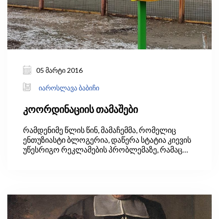
05 მარტი 2016
იაროსლავა ბაბიჩი
კოორდინაციის თამაშები
რამდენიმე წლის წინ, მამაჩემმა, რომელიც
ენთუზიასტი ბლოგერია, დაწერა სტატია კიევის
უწესრიგო რეკლამების პრობლემაზე, რამაც
წალეკა ქალაქი. კედლები, ღობეები, განათების
ბოძები, ავტობუსის გაჩერებები და
ტროტუარებიც კი აჭრელებული იყო
განცხადებებით, რომლებიც რეკლამას
უკეთებდა ყველაფერს დედამიწის ზურგზე.
ქაღალდისა და წებოს ნარჩენებით მოსვრილი
ჩვენი კორპუსის შესასვლელი სევდიანი