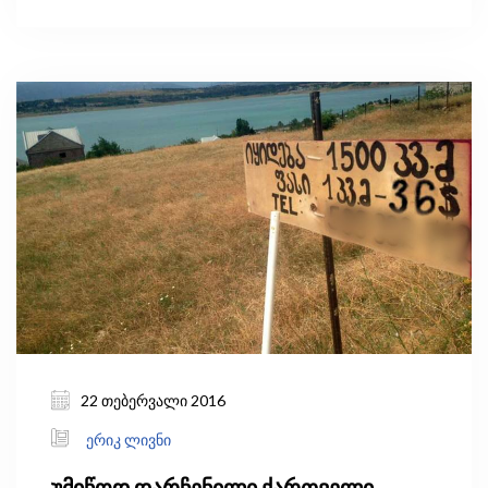
პროდუქტის მხოლოდ 7% დაიხარჯა
განათლებაზე. 1994 წელს ეს მაჩვენებელი 1%-
მდე დაეცა. როგორც მიკლრაითი აღნიშნავს,
საგანმანათლებლო ხარჯების ასეთი მკვეთრი
დაცემა არც მანამდე და არც შემდეგ არ
მომხდარა არც ერთ სხვა ქვეყანაში. კრიზისის
შემდეგი მდგომარეობიდან გამოსვლას დიდი
დრო დასჭირდა.
22 თებერვალი 2016
ერიკ ლივნი
უმიწოდ დარჩენილი ქართველი