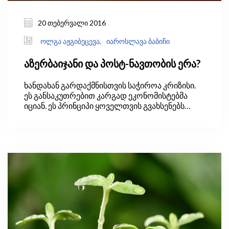
20 თებერვალი 2016
ოლგა აჟგიბეცევა,
იაროსლავა ბაბიჩი
აზერბაიჯანი და პოსტ-ნავთობის ერა?
ხანდახან გარდაქმნისთვის საჭიროა კრიზისი.
ეს განსაკუთრებით კარგად ეკონომისტებმა
იციან. ეს პრინციპი ყოველთვის გვახსენებს
თავს, როცა კი ქვეყანა ეკონომიკურ შოკს
განიცდის. ასეთ დროს ქვეყანა ჰგავს პაციენტს,
რომელსაც ექიმი ბოლოჯერ აფრთხილებს,
უარი თქვას მავნე ჩვევაზე, წინააღმდეგ
შემთხვევაში, მოუწევს გამოუსწორებელი
შედეგისთვის თვალის გასწორება.