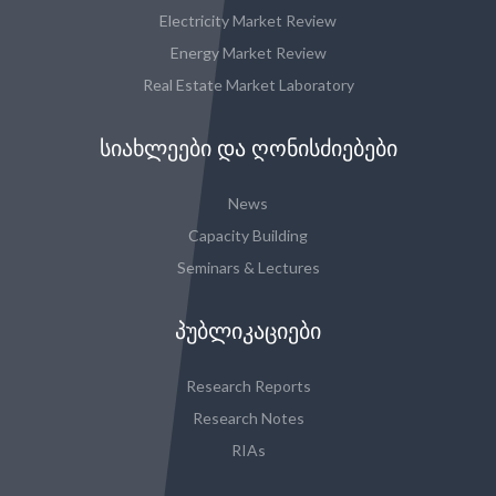
Electricity Market Review
Energy Market Review
Real Estate Market Laboratory
ᲡᲘᲐᲮᲚᲔᲔᲑᲘ ᲓᲐ ᲦᲝᲜᲘᲡᲫᲘᲔᲑᲔᲑᲘ
News
Capacity Building
Seminars & Lectures
ᲞᲣᲑᲚᲘᲙᲐᲪᲘᲔᲑᲘ
Research Reports
Research Notes
RIAs