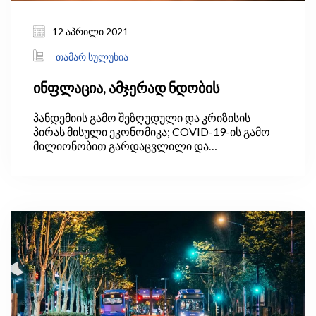
12 აპრილი 2021
თამარ სულუხია
ინფლაცია, ამჯერად ნდობის
პანდემიის გამო შეზღუდული და კრიზისის
პირას მისული ეკონომიკა; COVID-19-ის გამო
მილიონობით გარდაცვლილი და
საზოგადოებრივი ჯანდაცვის კრიზისი;
ათასობით ქალაქში გამოცხადებული
ლოქდაუნები, სოციალური დისტანცია და
სახეცვლილი სოციალური პროცესები;
ინსტიტუციების ფუნქციონირება ონლაინ;
კომპიუტერის ეკრანებთან მიჯჭვული
ახალგაზრდები და თითქმის ერთი წლის
მანძილზე ონლაინ მიღებული ზოგადი და
უმაღლესი განათლება. ეს არის ის რეალობა,
რომელშიც მსოფლიოს მრავალი ქვეყანა და
მათ შორის საქართველო შეხვდა 2021 წლის
გაზაფხულს.