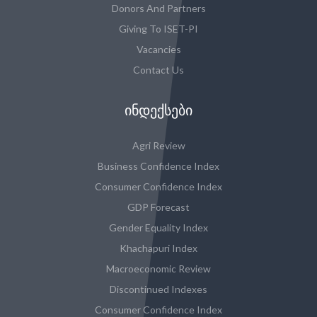
Donors And Partners
Giving To ISET-PI
Vacancies
Contact Us
ᲘᲜᲓᲔᲥᲡᲔᲑᲘ
Agri Review
Business Confidence Index
Consumer Confidence Index
GDP Forecast
Gender Equality Index
Khachapuri Index
Macroeconomic Review
Discontinued Indexes
Consumer Confidence Index