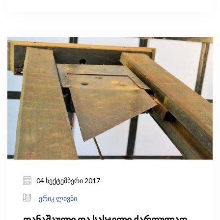
ფართობზე გაშენებულ „ხელოსნების ქალაქს“
აღმოაჩენთ. ამ ადგილას საბჭოთა დროს
ხალიჩის მწარმოებელი დიდი ქარხანა
ფუნქციონირებდა, რომელიც საბჭოთა
კავშირთან ერთად დავიწყებას მიეცა და
ჭაობით შემოსაზღვრული შენობის კარკასად
იქცა.
04 სექტემბერი 2017
ერიკ ლივნი
დანაშაული და სასჯელი ქართულად