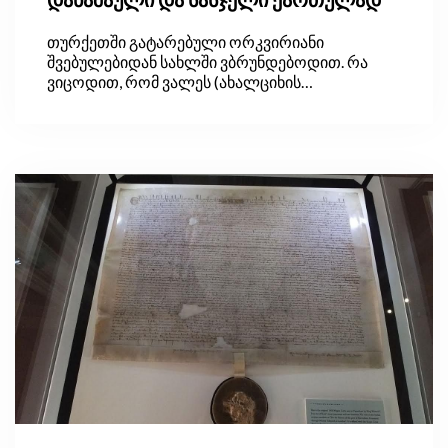
თურქეთში გატარებული ორკვირიანი
შვებულებიდან სახლში ვბრუნდებოდით. რა
ვიცოდით, რომ ვალეს (ახალციხის
მახლობლად) საზღვარზე საშინელი სიურპრიზი
გველოდა. ვალეში შუაღამისკენ ჩავედით, 2017
წლის 26 აგვისტოს. ეფექტური პროცედურა,
მოსალოდნელ 2-3 წუთზე გაცილებით დიდხანს
გაგრძელდა.