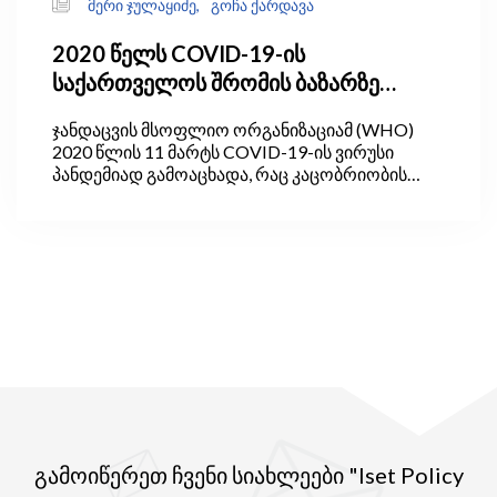
მერი ჯულაყიძე,
გოჩა ქარდავა
2020 წელს COVID-19-ის
საქართველოს შრომის ბაზარზე
ზემოქმედების ხუთი შედეგი
ჯანდაცვის მსოფლიო ორგანიზაციამ (WHO)
2020 წლის 11 მარტს COVID-19-ის ვირუსი
პანდემიად გამოაცხადა, რაც კაცობრიობის
ისტორიაში გარდამტეხი მომენტი გახდა.
პანდემიამ და მისმა თანმხლებმა ცვლილებებმა
(მაგალითად, დისტანციურ მუშაობაზე
გადასვლამ) ადამიანების ცხოვრების არაერთ
ასპექტზე, მათ შორის შრომის ბაზარზე
ჩართულობასა და ქცევაზე, იმოქმედა. ამ
კუთხით არც საქართველოა გამონაკლისი.
კრიზისის უპრეცედენტო ხასიათმა ქვეყნის
ისედაც არასტაბილური შრომის ბაზრისათვის
უპრეცედენტო შედეგები გამოიღო.
გამოიწერეთ ჩვენი სიახლეები "Iset Policy