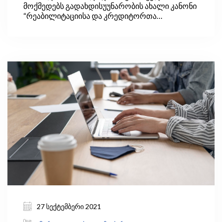
მოქმედებს გადახდისუუნარობის ახალი კანონი
“რეაბილიტაციისა და კრედიტორთა
კოლექტიური დაკმაყოფილების შესახებ“. ეს
იმას ნიშნავს, რომ თუკი საქართველოში
მომუშავე ბიზნესი ჩიხში შევიდა და ფინანსური
ვალდებულებების დაკმაყოფილებას ვეღარ
ახერხებს, მას აქვს შესაძლებლობა, ახალ
საკანონმდებლო ინსტრუმენტებზე
დაყრდნობით ეფექტიანად დაარეგულიროს
კრედიტორებთან ურთიერთობა – მოახერხოს
რეაბილიტაცია და სიცოცხლისუნარიანი
დაუბრუნდეს ბაზარს ან, შესაბამის შემთხვევაში,
გაკოტრდეს და გავიდეს ბაზრიდან.
27 სექტემბერი 2021