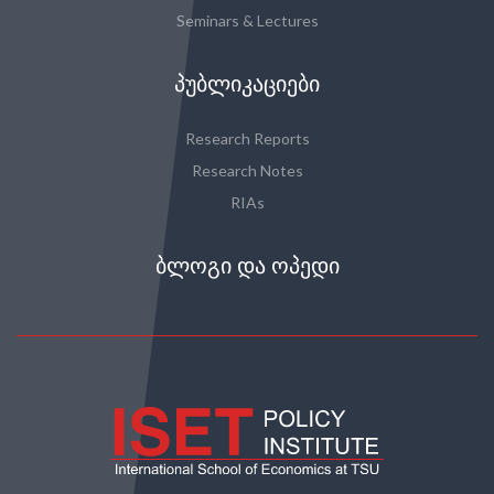
Seminars & Lectures
ᲞᲣᲑᲚᲘᲙᲐᲪᲘᲔᲑᲘ
Research Reports
Research Notes
RIAs
ᲑᲚᲝᲒᲘ ᲓᲐ ᲝᲞᲔᲓᲘ