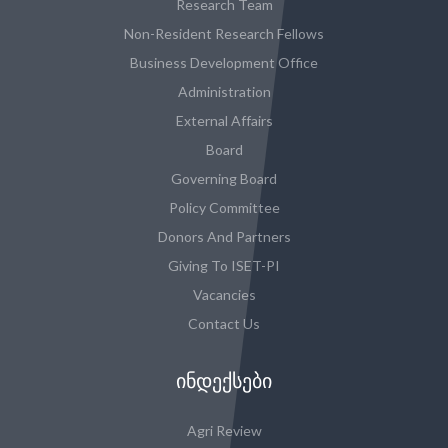
Research Team
Non-Resident Research Fellows
Business Development Office
Administration
External Affairs
Board
Governing Board
Policy Committee
Donors And Partners
Giving To ISET-PI
Vacancies
Contact Us
ᲘᲜᲓᲔᲥᲡᲔᲑᲘ
Agri Review