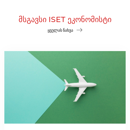
ᲛᲡᲒᲐᲕᲡᲘ ISET ᲔᲙᲝᲜᲝᲛᲘᲡᲢᲘ
ყველას ნახვა