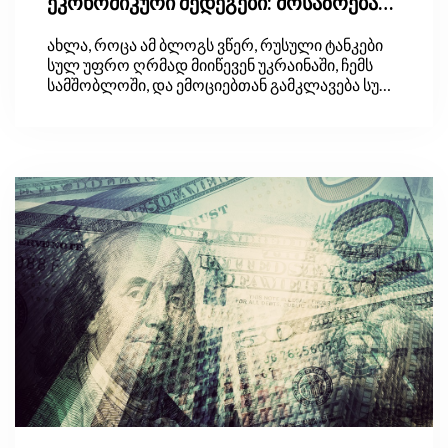
ეკონომიკური შედეგები: მოსაზრება
საქართველოდან
ახლა, როცა ამ ბლოგს ვწერ, რუსული ტანკები
სულ უფრო ღრმად მიიწევენ უკრაინაში, ჩემს
სამშობლოში, და ემოციებთან გამკლავება სულ
უფრო მიჭირს. თუმცა ეს ემოციები ვერ
გადაწონის იმას, რასაც ჩვენ, ეკონომიკის
მკვლევარები, ყველაზე მეტად ვაფასებთ:
ერთგული დავრჩეთ სიმართლისადმი და
დასკვნები მხოლოდ ფაქტებისა და ლოგიკის
ფრთხილი, მიუკერძოებელი გამოყენებით
გამოვიტანოთ.