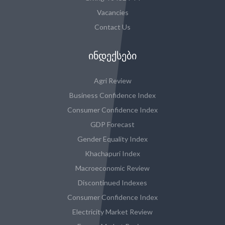
Vacancies
Contact Us
ᲘᲜᲓᲔᲥᲡᲔᲑᲘ
Agri Review
Business Confidence Index
Consumer Confidence Index
GDP Forecast
Gender Equality Index
Khachapuri Index
Macroeconomic Review
Discontinued Indexes
Consumer Confidence Index
Electricity Market Review