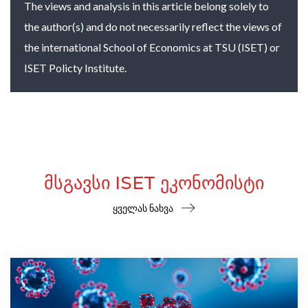
The views and analysis in this article belong solely to
the author(s) and do not necessarily reflect the views of
the international School of Economics at TSU (ISET) or
ISET Policty Institute.
ᲛᲡᲒᲐᲕᲡᲘ ISET ᲔᲙᲝᲜᲝᲛᲘᲡᲢᲘ
ყველას ნახვა