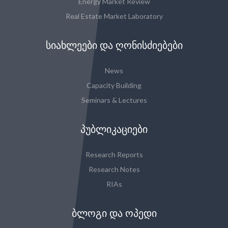
Energy Market Review
Real Estate Market Laboratory
ᲡᲘᲐᲮᲚᲔᲔᲑᲘ ᲓᲐ ᲦᲝᲜᲘᲡᲫᲘᲔᲑᲔᲑᲘ
News
Capacity Building
Seminars & Lectures
ᲞᲣᲑᲚᲘᲙᲐᲪᲘᲔᲑᲘ
Research Reports
Research Notes
RIAs
ᲑᲚᲝᲒᲘ ᲓᲐ ᲝᲞᲔᲓᲘ