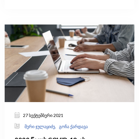
კოლექტიური დაკმაყოფილების შესახებ“. ეს
იმას ნიშნავს, რომ თუკი საქართველოში
მომუშავე ბიზნესი ჩიხში შევიდა და ფინანსური
ვალდებულებების დაკმაყოფილებას ვეღარ
ახერხებს, მას აქვს შესაძლებლობა, ახალ
საკანონმდებლო ინსტრუმენტებზე
დაყრდნობით ეფექტიანად დაარეგულიროს
კრედიტორებთან ურთიერთობა – მოახერხოს
რეაბილიტაცია და სიცოცხლისუნარიანი
დაუბრუნდეს ბაზარს ან, შესაბამის შემთხვევაში,
გაკოტრდეს და გავიდეს ბაზრიდან.
27 სექტემბერი 2021
მერი ჯულაყიძე,
გოჩა ქარდავა