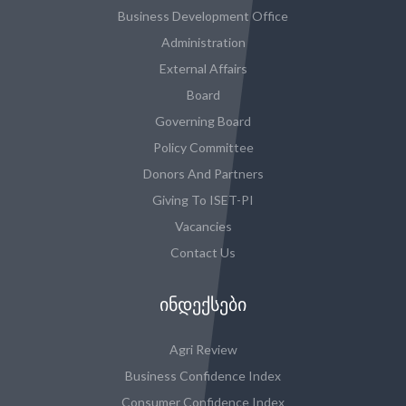
Business Development Office
Administration
External Affairs
Board
Governing Board
Policy Committee
Donors And Partners
Giving To ISET-PI
Vacancies
Contact Us
ᲘᲜᲓᲔᲥᲡᲔᲑᲘ
Agri Review
Business Confidence Index
Consumer Confidence Index