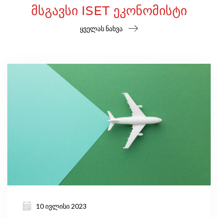
ᲛᲡᲒᲐᲕᲡᲘ ISET ᲔᲙᲝᲜᲝᲛᲘᲡᲢᲘ
ყველას ნახვა
10 ივლისი 2023