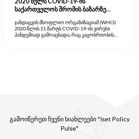
2020 წელს COVID-19-ის
საქართველოს შრომის ბაზარზე
ზემოქმედების ხუთი შედეგი
ჯანდაცვის მსოფლიო ორგანიზაციამ (WHO)
2020 წლის 11 მარტს COVID-19-ის ვირუსი
პანდემიად გამოაცხადა, რაც კაცობრიობის
ისტორიაში გარდამტეხი მომენტი გახდა.
პანდემიამ და მისმა თანმხლებმა ცვლილებებმა
(მაგალითად, დისტანციურ მუშაობაზე
გადასვლამ) ადამიანების ცხოვრების არაერთ
ასპექტზე, მათ შორის შრომის ბაზარზე
ჩართულობასა და ქცევაზე, იმოქმედა. ამ
კუთხით არც საქართველოა გამონაკლისი.
კრიზისის უპრეცედენტო ხასიათმა ქვეყნის
ისედაც არასტაბილური შრომის ბაზრისათვის
უპრეცედენტო შედეგები გამოიღო.
გამოიწერეთ ჩვენი სიახლეები "Iset Policy
Pulse"