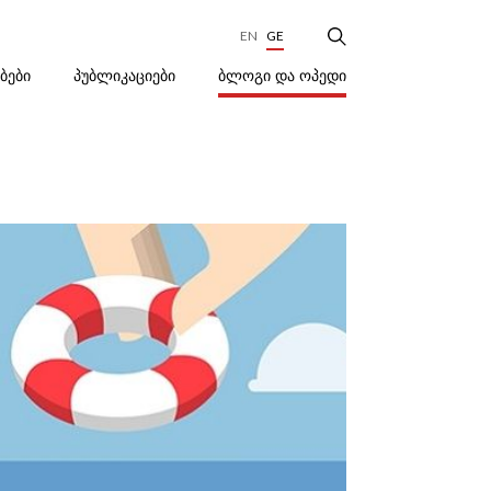
EN
GE
ᲑᲚᲝᲒᲘ ᲓᲐ ᲝᲞᲔᲓᲘ
ᲔᲑᲔᲑᲘ
ᲞᲣᲑᲚᲘᲙᲐᲪᲘᲔᲑᲘ