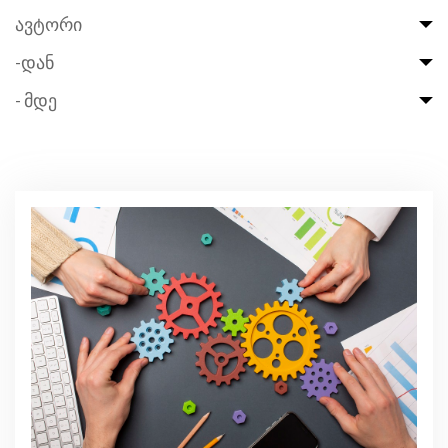
ავტორი
-დან
- მდე