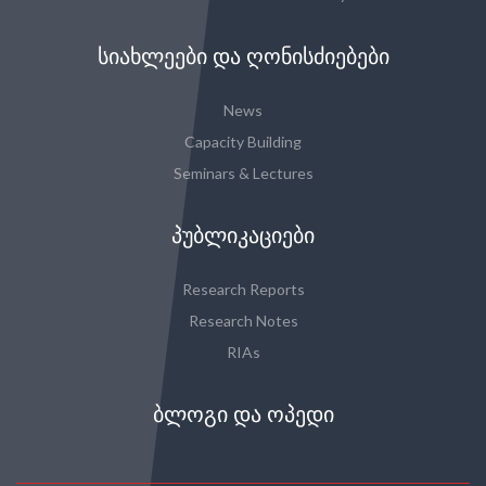
ᲡᲘᲐᲮᲚᲔᲔᲑᲘ ᲓᲐ ᲦᲝᲜᲘᲡᲫᲘᲔᲑᲔᲑᲘ
News
Capacity Building
Seminars & Lectures
ᲞᲣᲑᲚᲘᲙᲐᲪᲘᲔᲑᲘ
Research Reports
Research Notes
RIAs
ᲑᲚᲝᲒᲘ ᲓᲐ ᲝᲞᲔᲓᲘ