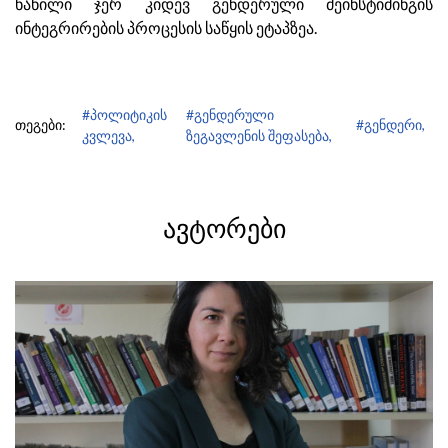
ნაწილი ჯერ კიდევ გენდერული მეინსტიმინგის
ინტეგრირების პროცესის საწყის ეტაპზეა.
#პოლიტიკის
#გენდერული
თეგები:
#გენდერი,
კვლევა,
ზეგავლენის შეფასება,
ᲐᲕᲢᲝᲠᲔᲑᲘ