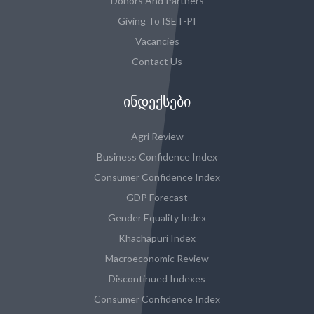
Donors And Partners
Giving To ISET-PI
Vacancies
Contact Us
ᲘᲜᲓᲔᲥᲡᲔᲑᲘ
Agri Review
Business Confidence Index
Consumer Confidence Index
GDP Forecast
Gender Equality Index
Khachapuri Index
Macroeconomic Review
Discontinued Indexes
Consumer Confidence Index