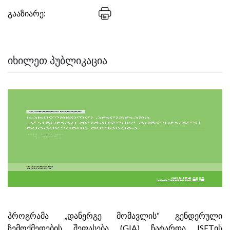
გააზიარე:
ᲘᲮᲘᲚᲔᲗ ᲞᲣᲑᲚᲘᲙᲐᲪᲘᲐ
პროგრამა „დანერგე მომავლის“ გენდერული
ზემოქმედების შეფასება (GIA) ჩატარდა ISETის