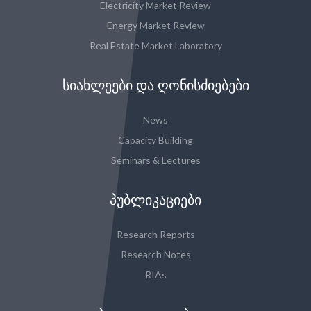
Electricity Market Review
Energy Market Review
Real Estate Market Laboratory
ᲡᲘᲐᲮᲚᲔᲔᲑᲘ ᲓᲐ ᲦᲝᲜᲘᲡᲫᲘᲔᲑᲔᲑᲘ
News
Capacity Building
Seminars & Lectures
ᲞᲣᲑᲚᲘᲙᲐᲪᲘᲔᲑᲘ
Research Reports
Research Notes
RIAs