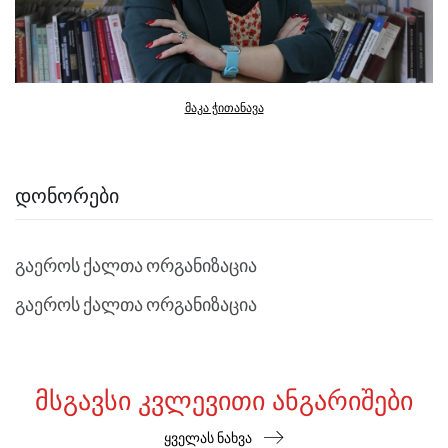
მაკა ჭითანავა
ᲓᲝᲜᲝᲠᲔᲑᲘ
გაეროს ქალთა ორგანიზაცია
გაეროს ქალთა ორგანიზაცია
ᲛᲡᲒᲐᲕᲡᲘ ᲙᲕᲚᲔᲕᲘᲗᲘ ᲐᲜᲒᲐᲠᲘᲨᲔᲑᲘ
ყველას ნახვა