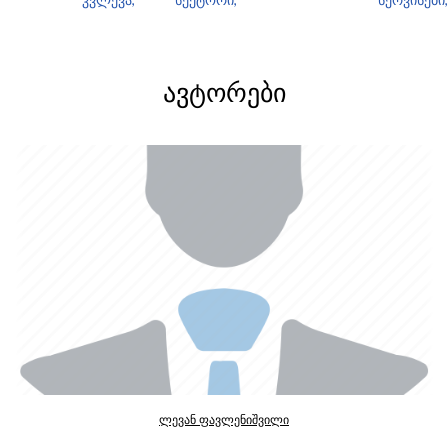
ᲐᲕᲢᲝᲠᲔᲑᲘ
ლევან ფავლენიშვილი