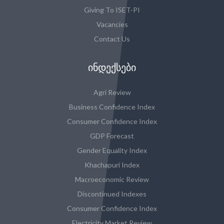
Giving To ISET-PI
Vacancies
Contact Us
ᲘᲜᲓᲔᲥᲡᲔᲑᲘ
Agri Review
Business Confidence Index
Consumer Confidence Index
GDP Forecast
Gender Equality Index
Khachapuri Index
Macroeconomic Review
Discontinued Indexes
Consumer Confidence Index
Electricity Market Review