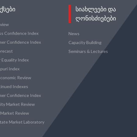
ᲥᲡᲔᲑᲘ
ᲡᲘᲐᲮᲚᲔᲔᲑᲘ ᲓᲐ
ᲦᲝᲜᲘᲡᲫᲘᲔᲑᲔᲑᲘ
eview
ss Confidence Index
News
er Confidence Index
Capacity Building
recast
Seminars & Lectures
 Equality Index
puri Index
conomic Review
tinued Indexes
er Confidence Index
city Market Review
 Market Review
state Market Laboratory