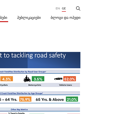
EN
GE
ᲑᲚᲝᲒᲘ ᲓᲐ ᲝᲞᲔᲓᲘ
ᲔᲑᲔᲑᲘ
ᲞᲣᲑᲚᲘᲙᲐᲪᲘᲔᲑᲘ