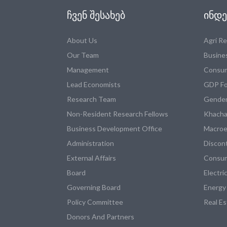
ᲩᲕᲔᲜ ᲨᲔᲡᲐᲮᲔᲑ
ᲘᲜᲓᲔ
About Us
Agri R
Our Team
Busine
Management
Consum
Lead Economists
GDP Fo
Research Team
Gender
Non-Resident Research Fellows
Khacha
Business Development Office
Macroe
Administration
Discon
External Affairs
Consum
Board
Electri
Governing Board
Energy
Policy Committee
Real E
Donors And Partners