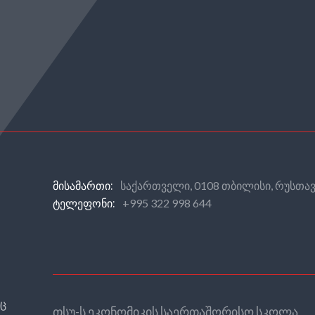
საქართველი, 0108 თბილისი, რუსთავ
ᲛᲘᲡᲐᲛᲐᲠᲗᲘ:
+995 322 998 644
ᲢᲔᲚᲔᲤᲝᲜᲘ:
რც
თსუ-ს ეკონომიკის საერთაშორისო სკოლა