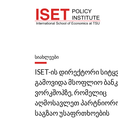
ᲡᲘᲐᲮᲚᲔᲔᲑᲘ
ISET-ის დირექტორი სიტყ
გამოვიდა მსოფლიო ბანკ
ვორკშოპზე, რომელიც
აღმოსავლეთ პარტნიორ
საგზაო უსაფრთხოების