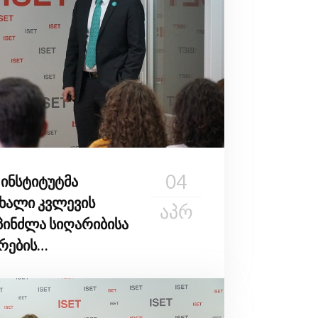
04
 ინსტიტუტმა
ხალი კვლევის
ᲐᲞᲠ
სპინძლა სიღარიბისა
რების
გებზე თბილისში