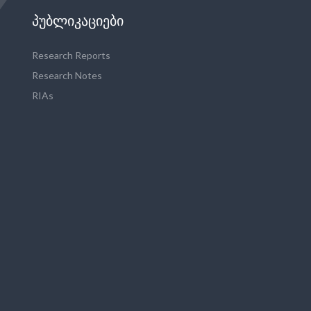
ᲞᲣᲑᲚᲘᲙᲐᲪᲘᲔᲑᲘ
Research Reports
Research Notes
RIAs