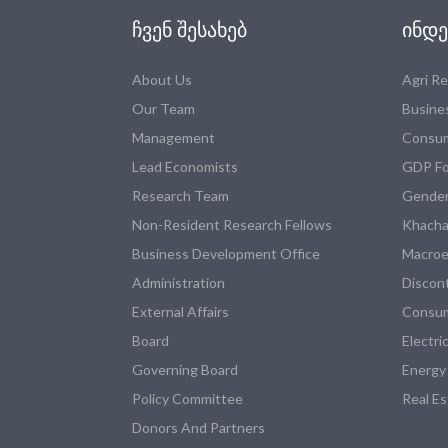
ᲩᲕᲔᲜ ᲨᲔᲡᲐᲮᲔᲑ
ᲘᲜᲓᲔ
About Us
Agri R
Our Team
Busine
Management
Consum
Lead Economists
GDP Fo
Research Team
Gender
Non-Resident Research Fellows
Khacha
Business Development Office
Macroe
Administration
Discon
External Affairs
Consum
Board
Electri
Governing Board
Energy
Policy Committee
Real E
Donors And Partners