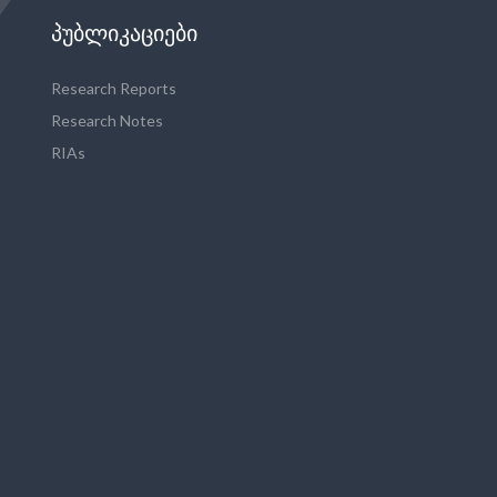
ᲞᲣᲑᲚᲘᲙᲐᲪᲘᲔᲑᲘ
Research Reports
Research Notes
RIAs