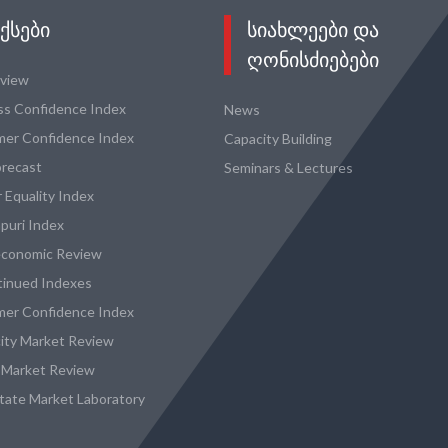
ᲥᲡᲔᲑᲘ
ᲡᲘᲐᲮᲚᲔᲔᲑᲘ ᲓᲐ
ᲦᲝᲜᲘᲡᲫᲘᲔᲑᲔᲑᲘ
eview
ss Confidence Index
News
er Confidence Index
Capacity Building
recast
Seminars & Lectures
 Equality Index
puri Index
conomic Review
tinued Indexes
er Confidence Index
city Market Review
 Market Review
state Market Laboratory