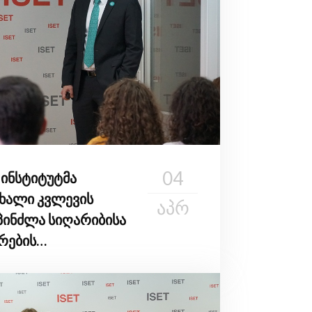
04
 ინსტიტუტმა
ხალი კვლევის
ᲐᲞᲠ
სპინძლა სიღარიბისა
რების
გებზე თბილისში