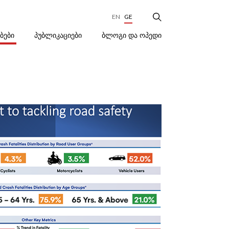
EN
GE
ᲑᲚᲝᲒᲘ ᲓᲐ ᲝᲞᲔᲓᲘ
ᲔᲑᲔᲑᲘ
ᲞᲣᲑᲚᲘᲙᲐᲪᲘᲔᲑᲘ