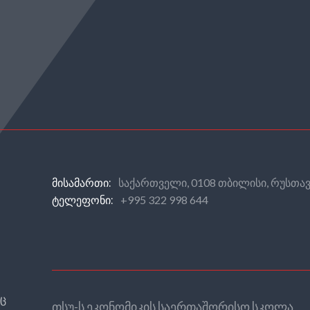
საქართველი, 0108 თბილისი, რუსთავ
ᲛᲘᲡᲐᲛᲐᲠᲗᲘ:
+995 322 998 644
ᲢᲔᲚᲔᲤᲝᲜᲘ:
რც
თსუ-ს ეკონომიკის საერთაშორისო სკოლა