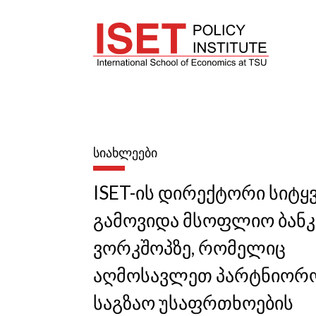
ᲡᲘᲐᲮᲚᲔᲔᲑᲘ
ISET-ის დირექტორი სიტყ
გამოვიდა მსოფლიო ბანკ
ვორკშოპზე, რომელიც
აღმოსავლეთ პარტნიორ
საგზაო უსაფრთხოების