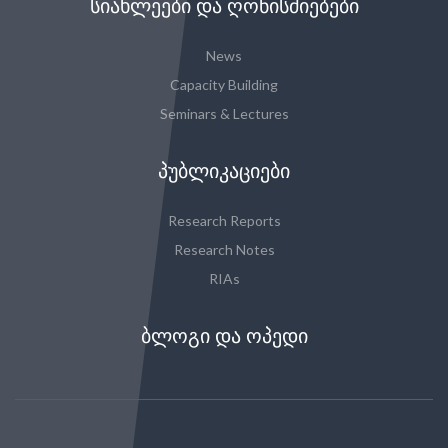
ᲡᲘᲐᲮᲚᲔᲔᲑᲘ ᲓᲐ ᲦᲝᲜᲘᲡᲫᲘᲔᲑᲔᲑᲘ
News
Capacity Building
Seminars & Lectures
ᲞᲣᲑᲚᲘᲙᲐᲪᲘᲔᲑᲘ
Research Reports
Research Notes
RIAs
ᲑᲚᲝᲒᲘ ᲓᲐ ᲝᲞᲔᲓᲘ