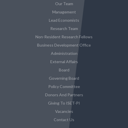
Our Team
Management
Lead Economists
Research Team
Non-Resident Research Fellows
Business Development Office
Administration
External Affairs
Board
Governing Board
Policy Committee
Donors And Partners
Giving To ISET-PI
Vacancies
Contact Us