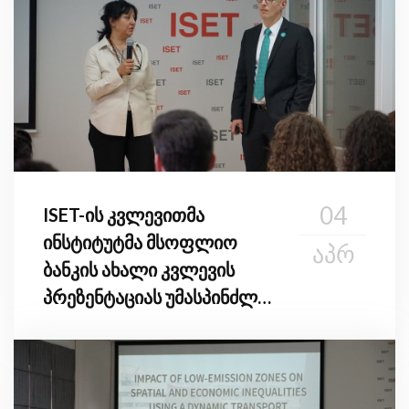
04
ISET-ის კვლევითმა
ინსტიტუტმა მსოფლიო
ᲐᲞᲠ
ბანკის ახალი კვლევის
პრეზენტაციას უმასპინძლა
სიღარიბისა და ჰაერის
დაბინძურების
განაწილებით შედეგებზე
თბილისში